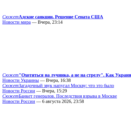
Сюжет
Адские санкции. Решение Сената США
Новости мира
— Вчера, 23:14
Сюжет
"Охотиться на лучника, а не на стрелу". Как Украи
Новости Украины
— Вчера, 16:38
Сюжет
Загадочный звук напугал Москву: что это было
Новости России
— Вчера, 15:29
Сюжет
Банкет генералов. Последствия взрыва в Москве
Новости России
— 6 августа 2026, 23:58