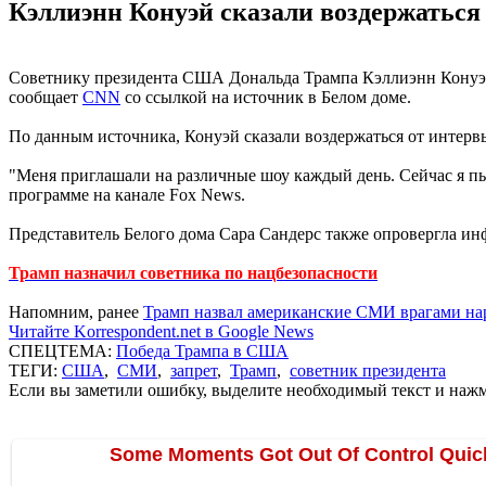
Кэллиэнн Конуэй сказали воздержаться
Советнику президента США Дональда Трампа Кэллиэнн Конуэй 
сообщает
CNN
со ссылкой на источник в Белом доме.
По данным источника, Конуэй сказали воздержаться от интерв
"Меня приглашали на различные шоу каждый день. Сейчас я пыт
программе на канале Fox News.
Представитель Белого дома Сара Сандерс также опровергла ин
Трамп назначил советника по нацбезопасности
Напомним, ранее
Трамп назвал американские СМИ врагами на
Читайте Korrespondent.net в Google News
СПЕЦТЕМА:
Победа Трампа в США
ТЕГИ:
США
,
СМИ
,
запрет
,
Трамп
,
советник президента
Если вы заметили ошибку, выделите необходимый текст и нажми