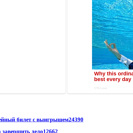
рейный билет с выигрышем
24390
а завершить дело
12662