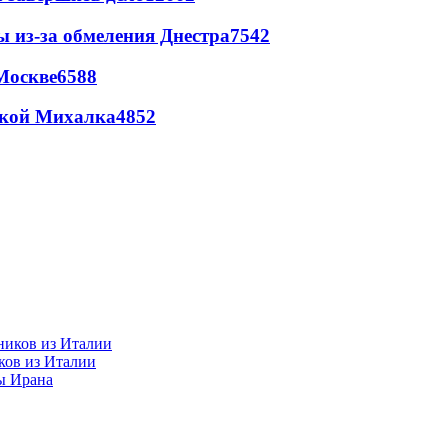
ы из-за обмеления Днестра
7542
Москве
6588
цкой Михалка
4852
ков из Италии
ы Ирана