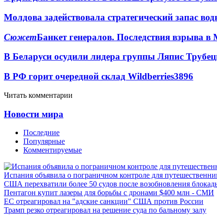
Молдова задействовала стратегический запас вод
Сюжет
Банкет генералов. Последствия взрыва в 
В Беларуси осудили лидера группы Ляпис Трубе
В РФ горит очередной склад Wildberries
3896
Читать комментарии
Новости мира
Последние
Популярные
Комментируемые
Испания объявила о пограничном контроле для путешественни
США перехватили более 50 судов после возобновления блокад
Пентагон купит лазеры для борьбы с дронами $400 млн - СМИ
ЕС отреагировал на "адские санкции" США против России
Трамп резко отреагировал на решение суда по бальному залу