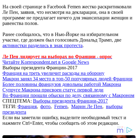
На своей странице в Facebook Femen жестко раскритиковали
Ле Пен, заявив, что несмотря на декларации, она в своей
программе не предлагает ничего для эмансипации женщин и
равенства полов.
Ранее сообщалось, что в Нью-Йорке на избирательном
участке, где должен был голосовать Дональд Трамп, две
активистки разделись в знак протеста
.
Ле Пен лидирует на выборах во Франции - опрос
Читайте Korrespondent.net в Google News
Выборы президента Франции-2017
Франция на треть увеличит расходы на оборону
Макрон занял 34 место в топ-50 популярных людей Франции
Более половины французов довольны работой Макрона
Супруге Макрона присвоен статус первой леди
Во Франции прошли обыски по делу, связанному с Макроном
СПЕЦТЕМА:
Выборы президента Франции-2017
ТЕГИ:
Франция
,
фото
,
Femen
,
Марин Ле Пен
,
выборы
президента
Если вы заметили ошибку, выделите необходимый текст и
нажмите Ctrl+Enter, чтобы сообщить об этом редакции.