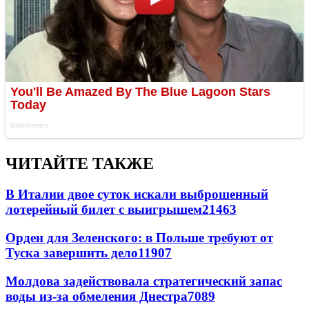
ЧИТАЙТЕ ТАКЖЕ
В Италии двое суток искали выброшенный
лотерейный билет с выигрышем
21463
Орден для Зеленского: в Польше требуют от
Туска завершить дело
11907
Молдова задействовала стратегический запас
воды из-за обмеления Днестра
7089