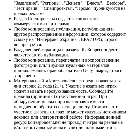
"Заявление", "Регионы", "Деньги", "Власть", "Выборы",
"Тест-драйв", "Спецпроекты", "Промо" публикуются на
правах рекламы.
Раздел Спецпроекты создается совместно с
коммерческими партнерами.
Любое копирование, публикация, републикация и
другое распространение информации, которое содержит
ссылку на "Интерфакс-Украина", EPA / UPG, строго
воспрещается.
Владелец веб-страницы в разделе Я- Корреспондент
является автор публикации.
Любое копирование, перепечатка и воспроизведение
фотографий и/или аудиовизуальных материалов,
принадлежащих правообладателю Getty Images, строго
запрещено.
Материалы сайта korrespondent.net предназначены для
лиц старше 21 года (21+). Участие в азартных играх
может вызвать игровую зависимость. Соблюдайте
правила (принципы) ответственной игры. При
обнаружении первых признаков зависимости
немедленно обратитесь к специалисту. Помните, что
участие в азартных играх не может являться источником
доходов или альтернативой работе. Информационный
ресурс korrespondent.net не проводит игры на реальные
и/или виртуальные деньги, сайт не принимает ни в