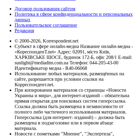
Договор пользования сайтом
Политика в сфере конфиденциальности и персональных
данных
Пользовательское соглашение
Редакция
© 2000-2026, Korrespondent.net
Субъект в сфере онлайн-медиа Название онлайн-медиа -
«КореспонденТ.net» Адрес: 02091, місто Київ,
ХАРКІВСЬКЕ ШОСЕ, будинок 172-Б, офіс 208/1 E-mail:
sunlight@mediadim.com.ua
Телефон: 044-205-43-00
Идентификатор медиа - R40-06068
Использование любых материалов, размещённых на
сайте, разрешается при условии ссылки на
Корреспондент.net.
При копировании материалов со страницы «Новости
Украины и мира», для интернет-изданий – обязательна
прямая открытая для поисковых систем гиперссылка.
Ссылка должна быть размещена в независимости от
полного либо частичного использования материалов.
Гиперссылка (для интернет- изданий) – должна быть
размещена в подзаголовке или в первом абзаце
материала.
Новости с пометками "Мнение", "Экспертиза",