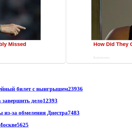
рейный билет с выигрышем
23936
а завершить дело
12393
ы из-за обмеления Днестра
7483
Москве
5625