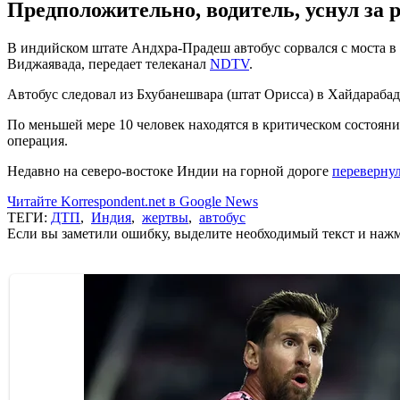
Предположительно, водитель, уснул за 
В индийском штате Андхра-Прадеш автобус сорвался с моста в 
Виджаявада, передает телеканал
NDTV
.
Автобус следовал из Бхубанешвара (штат Орисса) в Хайдарабад
По меньшей мере 10 человек находятся в критическом состоянии
операция.
Недавно на северо-востоке Индии на горной дороге
перевернул
Читайте Korrespondent.net в Google News
ТЕГИ:
ДТП
,
Индия
,
жертвы
,
автобус
Если вы заметили ошибку, выделите необходимый текст и нажми