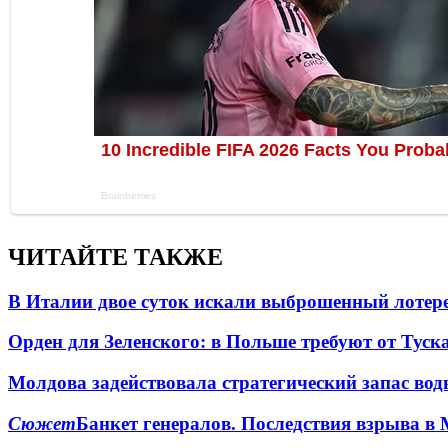
ЧИТАЙТЕ ТАКЖЕ
В Италии двое суток искали выброшенный лоте
Орден для Зеленского: в Польше требуют от Туск
Молдова задействовала стратегический запас вод
Сюжет
Банкет генералов. Последствия взрыва в 