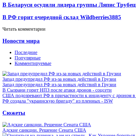
В Беларуси осудили лидера группы Ляпис Трубе
В РФ горит очередной склад Wildberries
3885
Читать комментарии
Новости мира
Последние
Популярные
Комментируемые
Запад предупредил РФ из-за новых действий в Грузии
Запад предупредил РФ из-за новых действий в Грузии
В Сызрани горит НПЗ после атаки дронов - соцсети
США подозревают РФ в причастности к инциденту с дроном в
РФ создала "украинскую бригаду" из пленных - ISW
Сюжеты
Адские санкции. Решение Сената США