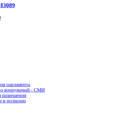
И
3089
9
ния парламента
во вооружений - СМИ
з разрешения
ел в полицию