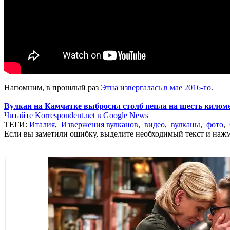
Напомним, в прошлый раз
Этна извергалась в мае 2016-го
.
Вулкан на Камчатке выбросил столб пепла на шесть килом
Читайте Korrespondent.net в Google News
ТЕГИ:
Италия
,
Извержения вулканов
,
видео
,
вулканы
,
фото
,
Если вы заметили ошибку, выделите необходимый текст и нажми