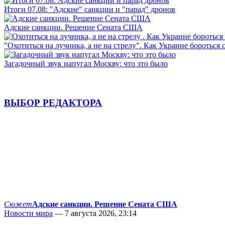
Итоги 07.08: "Адские" санкции и "парад" дронов
Адские санкции. Решение Сената США
"Охотиться на лучника, а не на стрелу". Как Украине бороться 
Загадочный звук напугал Москву: что это было
ВЫБОР РЕДАКТОРА
Сюжет
Адские санкции. Решение Сената США
Новости мира
— 7 августа 2026, 23:14