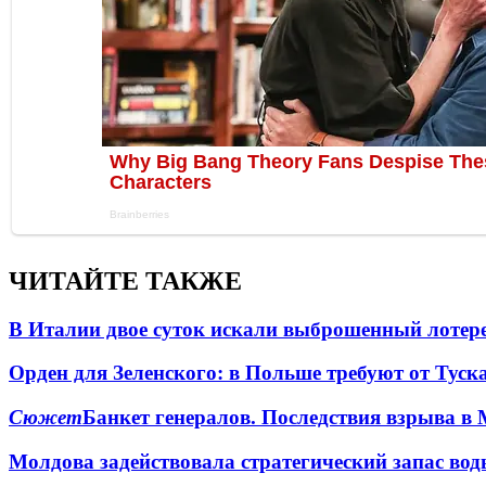
ЧИТАЙТЕ ТАКЖЕ
В Италии двое суток искали выброшенный лоте
Орден для Зеленского: в Польше требуют от Туск
Сюжет
Банкет генералов. Последствия взрыва в 
Молдова задействовала стратегический запас вод