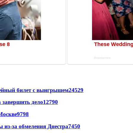
рейный билет с выигрышем
24529
а завершить дело
12790
Москве
9798
ы из-за обмеления Днестра
7450