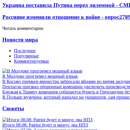
Украина поставила Путина перед дилеммой - СМ
Россияне изменили отношение к войне - опрос
278
Читать комментарии
Новости мира
Последние
Популярные
Комментируемые
В Молдове прогремел мощный взрыв
В Косово премьер-министра забросали яйцами во время заседа
Пентагон призвал оборонные компании увеличить производст
Близкая к Трампу компания собирается бурить в Гренландии бе
В Польше мужчина, который нападал на украинцев, сам приш
Сюжеты
Итоги 08.08: Patriot будет и минус два НПЗ