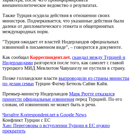
внешнеполитическое ведомство о результатах.
Также Турция осудила действия в отношении своих
министров. Подчеркивается, что указанные действия были
далеки от дипломатического этикета и общепринятых
международных норм.
"Турция ожидает от властей Нидерландов официальных
извинений в письменном виде", – говорится в документе.
Как сообщал
Корреспондент.net
,
скандал между Турцией и
Нидерландами
разгорелся после того, как самолет с главой
турецкого МИД Мевлютом Чавушоглу не пустили в страну.
Позже голландские власти
выпроводили из страны министра
по делам семьи
Турции Фатму Бетюль Сайян Кайя.
Премьер-министр Нидерландов
Марк Рютте отказался
принести официальные извинения
перед Турцией. По его
словам, об извинениях не может быть и речи.
Читайте Korrespondent.net в Google News
Конфликт Турции с ЕС
Хан: Переговоры о вступлении Турции в ЕС нужно
прекратить