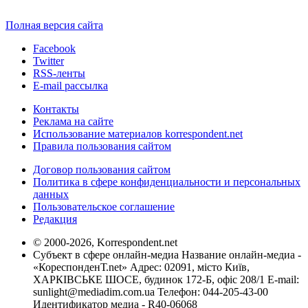
Полная версия сайта
Facebook
Twitter
RSS-ленты
E-mail рассылка
Контакты
Реклама на сайте
Использование материалов korrespondent.net
Правила пользования сайтом
Договор пользования сайтом
Политика в сфере конфиденциальности и персональных
данных
Пользовательское соглашение
Редакция
© 2000-2026, Korrespondent.net
Субъект в сфере онлайн-медиа Название онлайн-медиа -
«КореспонденТ.net» Адрес: 02091, місто Київ,
ХАРКІВСЬКЕ ШОСЕ, будинок 172-Б, офіс 208/1 E-mail:
sunlight@mediadim.com.ua
Телефон: 044-205-43-00
Идентификатор медиа - R40-06068