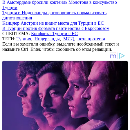
В Амстердаме бросили коктейль Молотова в консульство
Турции
Турция и Нидерланды договорились нормализовать
дипотношения
Канцлер Австрии не видит места для Турции в ЕС
В Турции против формата партнерства с Евросоюзом
СПЕЦТЕМА:
Конфликт Турции с ЕС
ТЕГИ:
Турция
,
Нидерланды
,
МИД
,
нота протеста
Если вы заметили ошибку, выделите необходимый текст и
нажмите Ctrl+Enter, чтобы сообщить об этом редакции.