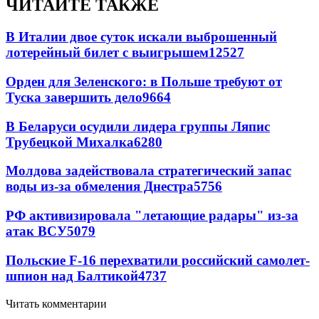
ЧИТАЙТЕ ТАКЖЕ
В Италии двое суток искали выброшенный
лотерейный билет с выигрышем
12527
Орден для Зеленского: в Польше требуют от
Туска завершить дело
9664
В Беларуси осудили лидера группы Ляпис
Трубецкой Михалка
6280
Молдова задействовала стратегический запас
воды из-за обмеления Днестра
5756
РФ активизировала "летающие радары" из-за
атак ВСУ
5079
Польские F-16 перехватили российский самолет-
шпион над Балтикой
4737
Читать комментарии