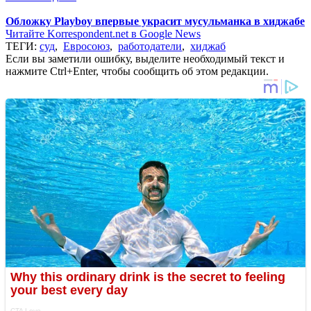
Обложку Playboy впервые украсит мусульманка в хиджабе
Читайте Korrespondent.net в Google News
ТЕГИ:
суд
,
Евросоюз
,
работодатели
,
хиджаб
Если вы заметили ошибку, выделите необходимый текст и
нажмите Ctrl+Enter, чтобы сообщить об этом редакции.