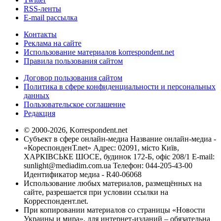
RSS-ленты
E-mail рассылка
Контакты
Реклама на сайте
Использование материалов korrespondent.net
Правила пользования сайтом
Договор пользования сайтом
Политика в сфере конфиденциальности и персональных
данных
Пользовательское соглашение
Редакция
© 2000-2026, Korrespondent.net
Субъект в сфере онлайн-медиа Название онлайн-медиа -
«КореспонденТ.net» Адрес: 02091, місто Київ,
ХАРКІВСЬКЕ ШОСЕ, будинок 172-Б, офіс 208/1 E-mail:
sunlight@mediadim.com.ua
Телефон: 044-205-43-00
Идентификатор медиа - R40-06068
Использование любых материалов, размещённых на
сайте, разрешается при условии ссылки на
Корреспондент.net.
При копировании материалов со страницы «Новости
Украины и мира», для интернет-изданий – обязательна