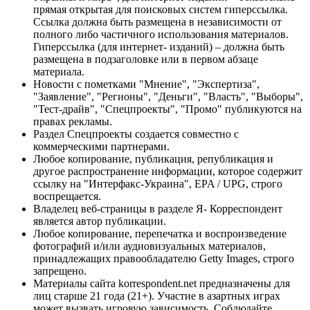
прямая открытая для поисковых систем гиперссылка.
Ссылка должна быть размещена в независимости от
полного либо частичного использования материалов.
Гиперссылка (для интернет- изданий) – должна быть
размещена в подзаголовке или в первом абзаце
материала.
Новости с пометками "Мнение", "Экспертиза",
"Заявление", "Регионы", "Деньги", "Власть", "Выборы",
"Тест-драйв", "Спецпроекты", "Промо" публикуются на
правах рекламы.
Раздел Спецпроекты создается совместно с
коммерческими партнерами.
Любое копирование, публикация, републикация и
другое распространение информации, которое содержит
ссылку на "Интерфакс-Украина", EPA / UPG, строго
воспрещается.
Владелец веб-страницы в разделе Я- Корреспондент
является автор публикации.
Любое копирование, перепечатка и воспроизведение
фотографий и/или аудиовизуальных материалов,
принадлежащих правообладателю Getty Images, строго
запрещено.
Материалы сайта korrespondent.net предназначены для
лиц старше 21 года (21+). Участие в азартных играх
может вызвать игровую зависимость. Соблюдайте