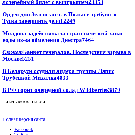
лотерейный билет с выигрышем
23353
Орден для Зеленского: в Польше требуют от
Туска завершить дело
12249
Молдова задействовала стратегический запас
воды из-за обмеления Днестра
7464
Сюжет
Банкет генералов. Последствия взрыва в
Москве
5251
В Беларуси осудили лидера группы Ляпис
Трубецкой Михалка
4833
В РФ горит очередной склад Wildberries
3879
Читать комментарии
Полная версия сайта
Facebook
Twitter