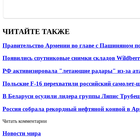
ЧИТАЙТЕ ТАКЖЕ
Правительство Армении во главе с Пашиняном по
Появились спутниковые снимки складов Wildberr
РФ активизировала "летающие радары" из-за а
Польские F-16 перехватили российский самолет-
В Беларуси осудили лидера группы Ляпис Трубе
Россия собрала рекордный нефтяной конвой в Ар
Читать комментарии
Новости мира