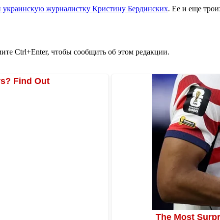
и украинскую журналистку Кристину Бердинских
. Ее и еще тро
те Ctrl+Enter, чтобы сообщить об этом редакции.