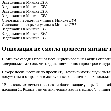
Задержания в Минске
ЕРА
Задержания в Минске
ЕРА
Задержания в Минске
ЕРА
Задержания в Минске
ЕРА
Силовики перекрыли улицы в Минске
ЕРА
Силовики перекрыли улицы в Минске
ЕРА
Задержания в Минске
ЕРА
Задержания в Минске
ЕРА
Задержания в Минске
ЕРА
Оппозиция не смогла провести митинг в
В Минске сегодня прошла несанкционированная акция оппозиц
завершилась массовыми задержаниями оппозиционеров и журна
Вскоре после шествия по проспекту Независимости люди пытал
документы и отправляя в автозаки всех, не желающих покидат
"В нескольких местах проспект и близлежащие улицы были за
площади Я. Коласа, где митингующих взяли в кольцо", - пишет