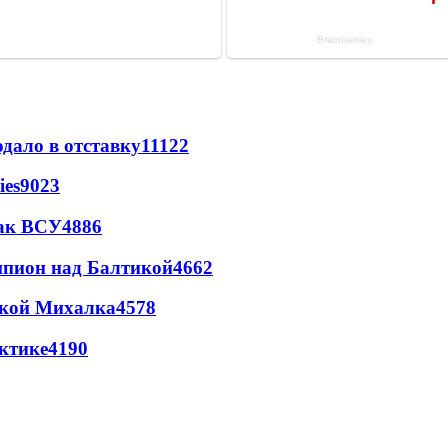
дало в отставку
11122
ies
9023
так ВСУ
4886
шпион над Балтикой
4662
цкой Михалка
4578
ктике
4190