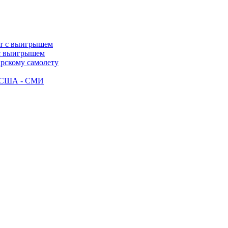
 с выигрышем
ирскому самолету
ак США - СМИ