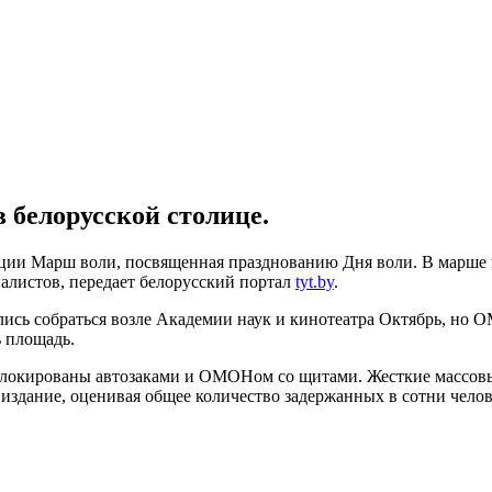
 белорусской столице.
ии Марш воли, посвященная празднованию Дня воли. В марше пр
листов, передает белорусский портал
tyt.by
.
ись собраться возле Академии наук и кинотеатра Октябрь, но О
ь площадь.
блокированы автозаками и ОМОНом со щитами. Жесткие массовые
 издание, оценивая общее количество задержанных в сотни челов