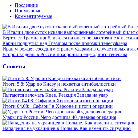
Последние
Популярные
Комментируемые
В Италии двое суток искали выброшенный лотерейный билет
Вертолет Трампа приблизился на опасное расстояние к пассаж
Карни подшутил над Трампом после поломки телесуфлера
Иран угрожает соседним странам ударами в случае новых ат
Второй за день: в России похоронили еще одного генерала
Сюжеты
Итоги 5.8: Удар по Киеву и нехватка антибаллистики
Пытаются взломать Киев. Реакция Запада на удар
Итоги 04.08: "Сафари" в Херсоне и итоги операции
Удары по России. Чего достигла 40-дневная операция
Нападения на украинцев в Польше. Как изменить ситуацию