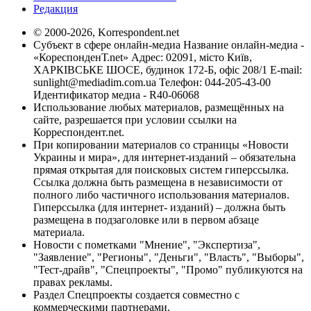
Редакция
© 2000-2026, Korrespondent.net
Субъект в сфере онлайн-медиа Название онлайн-медиа -
«КореспонденТ.net» Адрес: 02091, місто Київ,
ХАРКІВСЬКЕ ШОСЕ, будинок 172-Б, офіс 208/1 E-mail:
sunlight@mediadim.com.ua
Телефон: 044-205-43-00
Идентификатор медиа - R40-06068
Использование любых материалов, размещённых на
сайте, разрешается при условии ссылки на
Корреспондент.net.
При копировании материалов со страницы «Новости
Украины и мира», для интернет-изданий – обязательна
прямая открытая для поисковых систем гиперссылка.
Ссылка должна быть размещена в независимости от
полного либо частичного использования материалов.
Гиперссылка (для интернет- изданий) – должна быть
размещена в подзаголовке или в первом абзаце
материала.
Новости с пометками "Мнение", "Экспертиза",
"Заявление", "Регионы", "Деньги", "Власть", "Выборы",
"Тест-драйв", "Спецпроекты", "Промо" публикуются на
правах рекламы.
Раздел Спецпроекты создается совместно с
коммерческими партнерами.