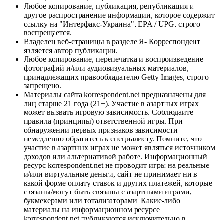
Любое копирование, публикация, републикация и
другое распространение информации, которое содержит
ссылку на "Интерфакс-Украина", EPA / UPG, строго
воспрещается.
Владелец веб-страницы в разделе Я- Корреспондент
является автор публикации.
Любое копирование, перепечатка и воспроизведение
фотографий и/или аудиовизуальных материалов,
принадлежащих правообладателю Getty Images, строго
запрещено.
Материалы сайта korrespondent.net предназначены для
лиц старше 21 года (21+). Участие в азартных играх
может вызвать игровую зависимость. Соблюдайте
правила (принципы) ответственной игры. При
обнаружении первых признаков зависимости
немедленно обратитесь к специалисту. Помните, что
участие в азартных играх не может являться источником
доходов или альтернативой работе. Информационный
ресурс korrespondent.net не проводит игры на реальные
и/или виртуальные деньги, сайт не принимает ни в
какой форме оплату ставок и других платежей, которые
связаны/могут быть связаны с азартными играми,
букмекерами или тотализаторами. Какие-либо
материалы на информационном ресурсе
korrespondent.net публикуются исключительно в