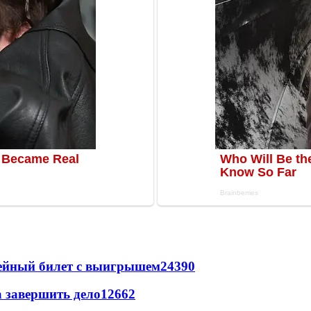
рейный билет с выигрышем
24390
а завершить дело
12662