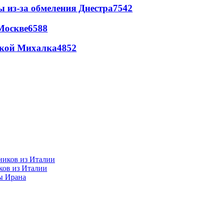
ы из-за обмеления Днестра
7542
Москве
6588
цкой Михалка
4852
ков из Италии
ы Ирана