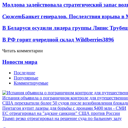
Молдова задействовала стратегический запас вод
Сюжет
Банкет генералов. Последствия взрыва в 
В Беларуси осудили лидера группы Ляпис Трубе
В РФ горит очередной склад Wildberries
3896
Читать комментарии
Новости мира
Последние
Популярные
Комментируемые
Испания объявила о пограничном контроле для путешественни
США перехватили более 50 судов после возобновления блокад
Пентагон купит лазеры для борьбы с дронами $400 млн - СМИ
ЕС отреагировал на "адские санкции" США против России
Трамп резко отреагировал на решение суда по бальному залу