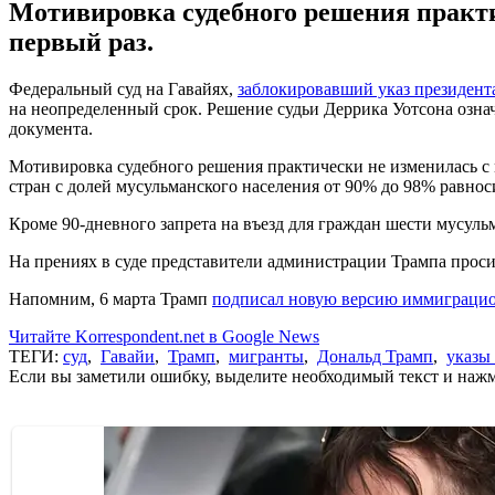
Мотивировка судебного решения практи
первый раз.
Федеральный суд на Гавайях,
заблокировавший указ президент
на неопределенный срок. Решение судьи Деррика Уотсона означа
документа.
Мотивировка судебного решения практически не изменилась с м
стран с долей мусульманского населения от 90% до 98% равно
Кроме 90-дневного запрета на въезд для граждан шести мусул
На прениях в суде представители администрации Трампа просили
Напомним, 6 марта Трамп
подписал новую версию иммиграцио
Читайте Korrespondent.net в Google News
ТЕГИ:
суд
,
Гавайи
,
Трамп
,
мигранты
,
Дональд Трамп
,
указы
Если вы заметили ошибку, выделите необходимый текст и нажми