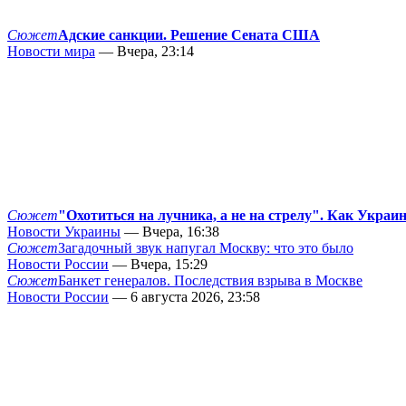
Сюжет
Адские санкции. Решение Сената США
Новости мира
— Вчера, 23:14
Сюжет
"Охотиться на лучника, а не на стрелу". Как Украи
Новости Украины
— Вчера, 16:38
Сюжет
Загадочный звук напугал Москву: что это было
Новости России
— Вчера, 15:29
Сюжет
Банкет генералов. Последствия взрыва в Москве
Новости России
— 6 августа 2026, 23:58