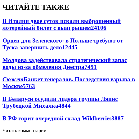
ЧИТАЙТЕ ТАКЖЕ
В Италии двое суток искали выброшенный
лотерейный билет с выигрышем
24106
Орден для Зеленского: в Польше требуют от
Туска завершить дело
12445
Молдова задействовала стратегический запас
воды из-за обмеления Днестра
7491
Сюжет
Банкет генералов. Последствия взрыва в
Москве
5763
В Беларуси осудили лидера группы Ляпис
Трубецкой Михалка
4844
В РФ горит очередной склад Wildberries
3887
Читать комментарии