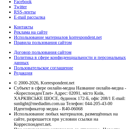
Facebook
Twitter
RSS-ленты
E-mail рассылка
Контакты
Реклама на сайте
Использование материалов korrespondent.net
Правила пользования сайтом
Договор пользования сайтом
Политика в сфере конфиденциальности и персональных
данных
Пользовательское соглашение
Редакция
© 2000-2026, Korrespondent.net
Субъект в сфере онлайн-медиа Название онлайн-медиа -
«КореспонденТ.net» Адрес: 02091, місто Київ,
ХАРКІВСЬКЕ ШОСЕ, будинок 172-Б, офіс 208/1 E-mail:
sunlight@mediadim.com.ua
Телефон: 044-205-43-00
Идентификатор медиа - R40-06068
Использование любых материалов, размещённых на
сайте, разрешается при условии ссылки на
Корреспондент.net.