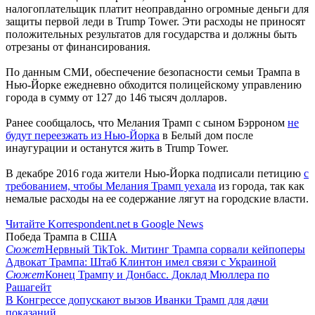
налогоплательщик платит неоправданно огромные деньги для
защиты первой леди в Trump Tower. Эти расходы не приносят
положительных результатов для государства и должны быть
отрезаны от финансирования.
По данным СМИ, обеспечение безопасности семьи Трампа в
Нью-Йорке ежедневно обходится полицейскому управлению
города в сумму от 127 до 146 тысяч долларов.
Ранее сообщалось, что Мелания Трамп с сыном Бэрроном
не
будут переезжать из Нью-Йорка
в Белый дом после
инаугурации и останутся жить в Trump Tower.
В декабре 2016 года жители Нью-Йорка подписали петицию
с
требованием, чтобы Мелания Трамп уехала
из города, так как
немалые расходы на ее содержание лягут на городские власти.
Читайте Korrespondent.net в Google News
Победа Трампа в США
Сюжет
Нервный TikTok. Митинг Трампа сорвали кейпоперы
Адвокат Трампа: Штаб Клинтон имел связи с Украиной
Сюжет
Конец Трампу и Донбасс. Доклад Мюллера по
Рашагейт
В Конгрессе допускают вызов Иванки Трамп для дачи
показаний