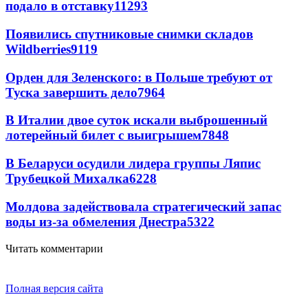
подало в отставку
11293
Появились спутниковые снимки складов
Wildberries
9119
Орден для Зеленского: в Польше требуют от
Туска завершить дело
7964
В Италии двое суток искали выброшенный
лотерейный билет с выигрышем
7848
В Беларуси осудили лидера группы Ляпис
Трубецкой Михалка
6228
Молдова задействовала стратегический запас
воды из-за обмеления Днестра
5322
Читать комментарии
Полная версия сайта