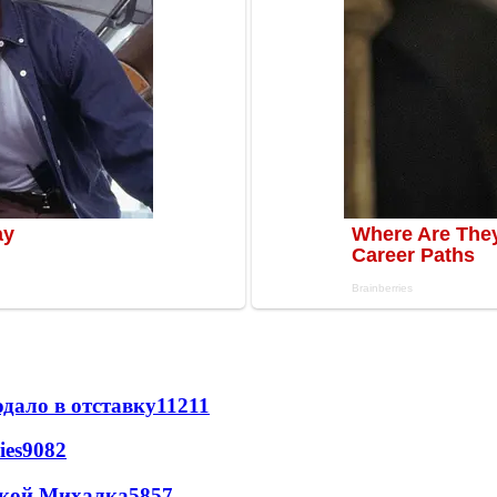
дало в отставку
11211
ies
9082
цкой Михалка
5857