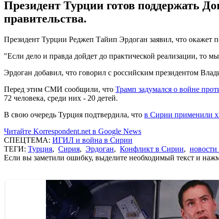
Президент Турции готов поддержать До
правительства.
Президент Турции Реджеп Тайип Эрдоган заявил, что окажет
"Если дело и правда дойдет до практической реализации, то мы г
Эрдоган добавил, что говорил с российским президентом Влад
Перед этим СМИ сообщили, что
Трамп задумался о войне прот
72 человека, среди них - 20 детей.
В свою очередь Турция подтвердила, что
в Сирии применили х
Читайте Korrespondent.net в Google News
СПЕЦТЕМА:
ИГИЛ и война в Сирии
ТЕГИ:
Турция
,
Сирия
,
Эрдоган
,
Конфликт в Сирии
,
новости
Если вы заметили ошибку, выделите необходимый текст и нажми