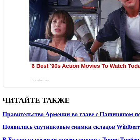
ЧИТАЙТЕ ТАКЖЕ
Правительство Армении во главе с Пашиняном по
Появились спутниковые снимки складов Wildberr
В Беларуси осудили лидера группы Ляпис Трубе