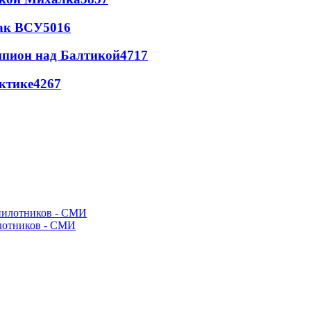
так ВСУ
5016
шпион над Балтикой
4717
ктике
4267
илотников - СМИ