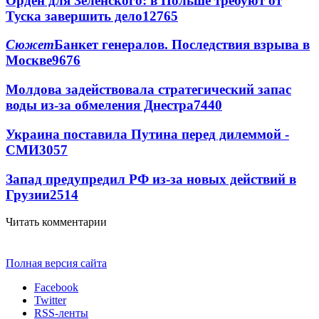
Орден для Зеленского: в Польше требуют от
Туска завершить дело
12765
Сюжет
Банкет генералов. Последствия взрыва в
Москве
9676
Молдова задействовала стратегический запас
воды из-за обмеления Днестра
7440
Украина поставила Путина перед дилеммой -
СМИ
3057
Запад предупредил РФ из-за новых действий в
Грузии
2514
Читать комментарии
Полная версия сайта
Facebook
Twitter
RSS-ленты