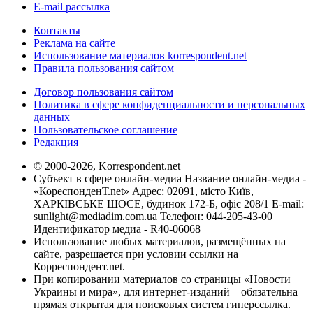
E-mail рассылка
Контакты
Реклама на сайте
Использование материалов korrespondent.net
Правила пользования сайтом
Договор пользования сайтом
Политика в сфере конфиденциальности и персональных
данных
Пользовательское соглашение
Редакция
© 2000-2026, Korrespondent.net
Субъект в сфере онлайн-медиа Название онлайн-медиа -
«КореспонденТ.net» Адрес: 02091, місто Київ,
ХАРКІВСЬКЕ ШОСЕ, будинок 172-Б, офіс 208/1 E-mail:
sunlight@mediadim.com.ua
Телефон: 044-205-43-00
Идентификатор медиа - R40-06068
Использование любых материалов, размещённых на
сайте, разрешается при условии ссылки на
Корреспондент.net.
При копировании материалов со страницы «Новости
Украины и мира», для интернет-изданий – обязательна
прямая открытая для поисковых систем гиперссылка.