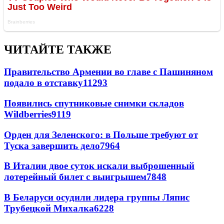
ЧИТАЙТЕ ТАКЖЕ
Правительство Армении во главе с Пашиняном
подало в отставку
11293
Появились спутниковые снимки складов
Wildberries
9119
Орден для Зеленского: в Польше требуют от
Туска завершить дело
7964
В Италии двое суток искали выброшенный
лотерейный билет с выигрышем
7848
В Беларуси осудили лидера группы Ляпис
Трубецкой Михалка
6228