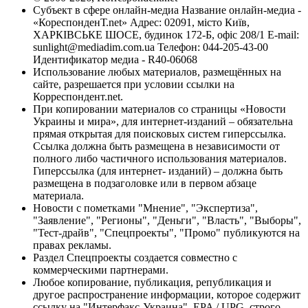
Субъект в сфере онлайн-медиа Название онлайн-медиа -
«КореспонденТ.net» Адрес: 02091, місто Київ,
ХАРКІВСЬКЕ ШОСЕ, будинок 172-Б, офіс 208/1 E-mail:
sunlight@mediadim.com.ua
Телефон: 044-205-43-00
Идентификатор медиа - R40-06068
Использование любых материалов, размещённых на
сайте, разрешается при условии ссылки на
Корреспондент.net.
При копировании материалов со страницы «Новости
Украины и мира», для интернет-изданий – обязательна
прямая открытая для поисковых систем гиперссылка.
Ссылка должна быть размещена в независимости от
полного либо частичного использования материалов.
Гиперссылка (для интернет- изданий) – должна быть
размещена в подзаголовке или в первом абзаце
материала.
Новости с пометками "Мнение", "Экспертиза",
"Заявление", "Регионы", "Деньги", "Власть", "Выборы",
"Тест-драйв", "Спецпроекты", "Промо" публикуются на
правах рекламы.
Раздел Спецпроекты создается совместно с
коммерческими партнерами.
Любое копирование, публикация, републикация и
другое распространение информации, которое содержит
ссылку на "Интерфакс-Украина", EPA / UPG, строго