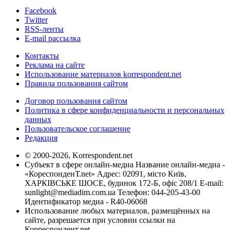
Facebook
Twitter
RSS-ленты
E-mail рассылка
Контакты
Реклама на сайте
Использование материалов korrespondent.net
Правила пользования сайтом
Договор пользования сайтом
Политика в сфере конфиденциальности и персональных
данных
Пользовательское соглашение
Редакция
© 2000-2026, Korrespondent.net
Субъект в сфере онлайн-медиа Название онлайн-медиа -
«КореспонденТ.net» Адрес: 02091, місто Київ,
ХАРКІВСЬКЕ ШОСЕ, будинок 172-Б, офіс 208/1 E-mail:
sunlight@mediadim.com.ua
Телефон: 044-205-43-00
Идентификатор медиа - R40-06068
Использование любых материалов, размещённых на
сайте, разрешается при условии ссылки на
Корреспондент.net.