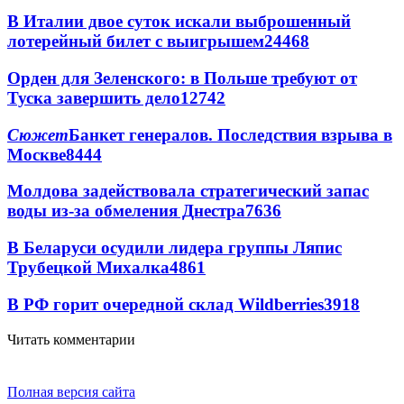
В Италии двое суток искали выброшенный
лотерейный билет с выигрышем
24468
Орден для Зеленского: в Польше требуют от
Туска завершить дело
12742
Сюжет
Банкет генералов. Последствия взрыва в
Москве
8444
Молдова задействовала стратегический запас
воды из-за обмеления Днестра
7636
В Беларуси осудили лидера группы Ляпис
Трубецкой Михалка
4861
В РФ горит очередной склад Wildberries
3918
Читать комментарии
Полная версия сайта