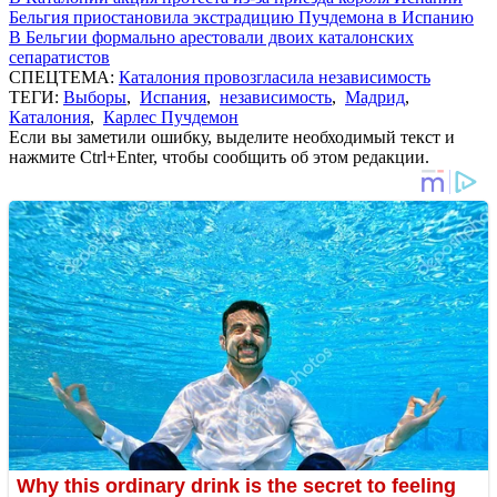
Бельгия приостановила экстрадицию Пучдемона в Испанию
В Бельгии формально арестовали двоих каталонских
сепаратистов
СПЕЦТЕМА:
Каталония провозгласила независимость
ТЕГИ:
Выборы
,
Испания
,
независимость
,
Мадрид
,
Каталония
,
Карлес Пучдемон
Если вы заметили ошибку, выделите необходимый текст и
нажмите Ctrl+Enter, чтобы сообщить об этом редакции.