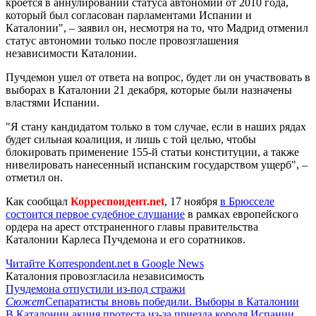
кроется в аннулировании статуса автономии от 2010 года,
который был согласован парламентами Испании и
Каталонии", – заявил он, несмотря на то, что Мадрид отменил
статус автономии только после провозглашения
независимости Каталонии.
Пучдемон ушел от ответа на вопрос, будет ли он участвовать в
выборах в Каталонии 21 декабря, которые были назначены
властями Испании.
"Я стану кандидатом только в том случае, если в наших рядах
будет сильная коалиция, и лишь с той целью, чтобы
блокировать применение 155-й статьи конституции, а также
нивелировать нанесенный испанским государством ущерб", –
отметил он.
Как сообщал
Корреспондент.net
, 17 ноября
в Брюсселе
состоится первое судебное слушание
в рамках европейского
ордера на арест отстраненного главы правительства
Каталонии Карлеса Пучдемона и его соратников.
Читайте Korrespondent.net в Google News
Каталония провозгласила независимость
Пучдемона отпустили из-под стражи
Сюжет
Сепаратисты вновь победили. Выборы в Каталонии
В Каталонии акция протеста из-за приезда короля Испании