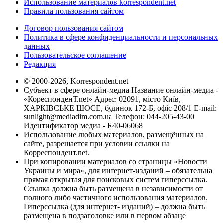
Использование материалов korrespondent.net
Правила пользования сайтом
Договор пользования сайтом
Политика в сфере конфиденциальности и персональных
данных
Пользовательское соглашение
Редакция
© 2000-2026, Korrespondent.net
Субъект в сфере онлайн-медиа Название онлайн-медиа -
«КореспонденТ.net» Адрес: 02091, місто Київ,
ХАРКІВСЬКЕ ШОСЕ, будинок 172-Б, офіс 208/1 E-mail:
sunlight@mediadim.com.ua
Телефон: 044-205-43-00
Идентификатор медиа - R40-06068
Использование любых материалов, размещённых на
сайте, разрешается при условии ссылки на
Корреспондент.net.
При копировании материалов со страницы «Новости
Украины и мира», для интернет-изданий – обязательна
прямая открытая для поисковых систем гиперссылка.
Ссылка должна быть размещена в независимости от
полного либо частичного использования материалов.
Гиперссылка (для интернет- изданий) – должна быть
размещена в подзаголовке или в первом абзаце