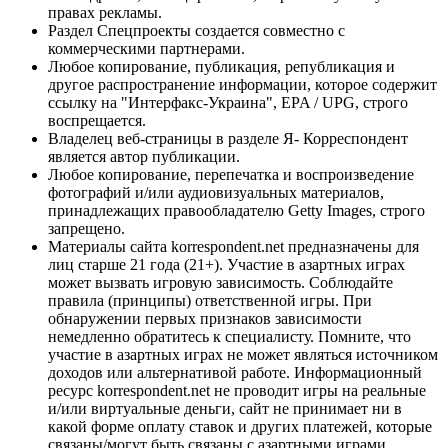
правах рекламы.
Раздел Спецпроекты создается совместно с
коммерческими партнерами.
Любое копирование, публикация, републикация и
другое распространение информации, которое содержит
ссылку на "Интерфакс-Украина", EPA / UPG, строго
воспрещается.
Владелец веб-страницы в разделе Я- Корреспондент
является автор публикации.
Любое копирование, перепечатка и воспроизведение
фотографий и/или аудиовизуальных материалов,
принадлежащих правообладателю Getty Images, строго
запрещено.
Материалы сайта korrespondent.net предназначены для
лиц старше 21 года (21+). Участие в азартных играх
может вызвать игровую зависимость. Соблюдайте
правила (принципы) ответственной игры. При
обнаружении первых признаков зависимости
немедленно обратитесь к специалисту. Помните, что
участие в азартных играх не может являться источником
доходов или альтернативой работе. Информационный
ресурс korrespondent.net не проводит игры на реальные
и/или виртуальные деньги, сайт не принимает ни в
какой форме оплату ставок и других платежей, которые
связаны/могут быть связаны с азартными играми,