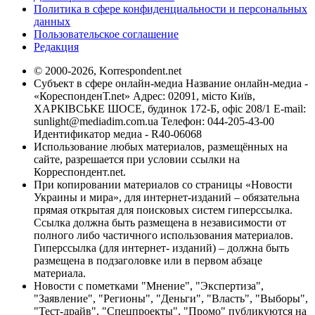
Политика в сфере конфиденциальности и персональных
данных
Пользовательское соглашение
Редакция
© 2000-2026, Korrespondent.net
Субъект в сфере онлайн-медиа Название онлайн-медиа -
«КореспонденТ.net» Адрес: 02091, місто Київ,
ХАРКІВСЬКЕ ШОСЕ, будинок 172-Б, офіс 208/1 E-mail:
sunlight@mediadim.com.ua
Телефон: 044-205-43-00
Идентификатор медиа - R40-06068
Использование любых материалов, размещённых на
сайте, разрешается при условии ссылки на
Корреспондент.net.
При копировании материалов со страницы «Новости
Украины и мира», для интернет-изданий – обязательна
прямая открытая для поисковых систем гиперссылка.
Ссылка должна быть размещена в независимости от
полного либо частичного использования материалов.
Гиперссылка (для интернет- изданий) – должна быть
размещена в подзаголовке или в первом абзаце
материала.
Новости с пометками "Мнение", "Экспертиза",
"Заявление", "Регионы", "Деньги", "Власть", "Выборы",
"Тест-драйв", "Спецпроекты", "Промо" публикуются на