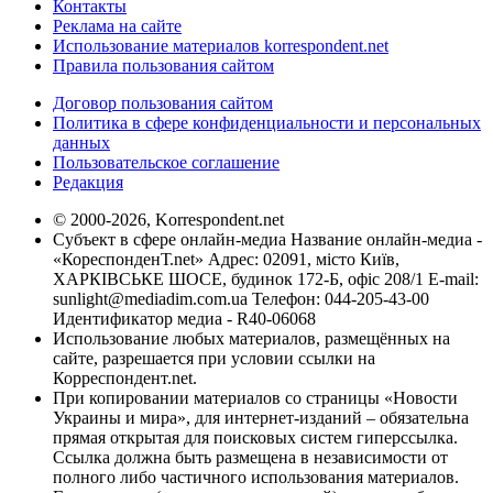
Контакты
Реклама на сайте
Использование материалов korrespondent.net
Правила пользования сайтом
Договор пользования сайтом
Политика в сфере конфиденциальности и персональных
данных
Пользовательское соглашение
Редакция
© 2000-2026, Korrespondent.net
Субъект в сфере онлайн-медиа Название онлайн-медиа -
«КореспонденТ.net» Адрес: 02091, місто Київ,
ХАРКІВСЬКЕ ШОСЕ, будинок 172-Б, офіс 208/1 E-mail:
sunlight@mediadim.com.ua
Телефон: 044-205-43-00
Идентификатор медиа - R40-06068
Использование любых материалов, размещённых на
сайте, разрешается при условии ссылки на
Корреспондент.net.
При копировании материалов со страницы «Новости
Украины и мира», для интернет-изданий – обязательна
прямая открытая для поисковых систем гиперссылка.
Ссылка должна быть размещена в независимости от
полного либо частичного использования материалов.