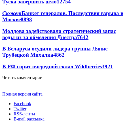
Туска завершить дело
12754
Сюжет
Банкет генералов. Последствия взрыва в
Москве
8898
Молдова задействовала стратегический запас
воды из-за обмеления Днестра
7642
В Беларуси осудили лидера группы Ляпис
Трубецкой Михалка
4862
В РФ горит очередной склад Wildberries
3921
Читать комментарии
Полная версия сайта
Facebook
Twitter
RSS-ленты
E-mail рассылка