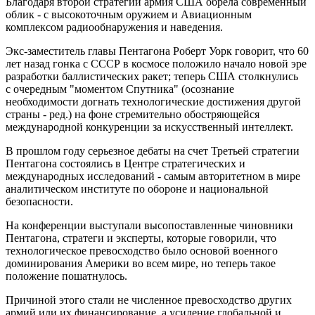
Благодаря второй стратегии армия США обрела современный
облик - с высокоточным оружием и Авиационным
комплексом радиообнаружения и наведения.
Экс-заместитель главы Пентагона Роберт Уорк говорит, что 60
лет назад гонка с СССР в космосе положило начало новой эре
разработки баллистических ракет; теперь США столкнулись
с очередным "моментом Спутника" (осознание
необходимости догнать технологические достижения другой
страны - ред.) на фоне стремительно обостряющейся
международной конкуренции за искусственный интеллект.
В прошлом году серьезное дебаты на счет Третьей стратегии
Пентагона состоялись в Центре стратегических и
международных исследований - самым авторитетном в мире
аналитическом институте по обороне и национальной
безопасности.
На конференции выступали высопоставленные чиновники
Пентагона, стратеги и эксперты, которые говорили, что
технологическое превосходство было основой военного
доминирования Америки во всем мире, но теперь такое
положение пошатнулось.
Причиной этого стали не численное превосходство других
армий или их финансирование, а усиление глобальной и