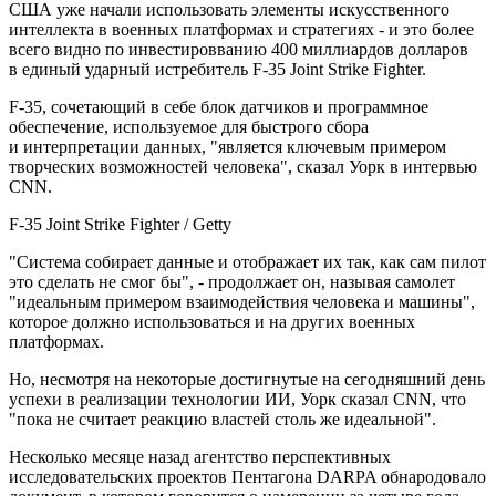
США уже начали использовать элементы искусственного
интеллекта в военных платформах и стратегиях - и это более
всего видно по инвестировванию 400 миллиардов долларов
в единый ударный истребитель F-35 Joint Strike Fighter.
F-35, сочетающий в себе блок датчиков и программное
обеспечение, используемое для быстрого сбора
и интерпретации данных, "является ключевым примером
творческих возможностей человека", сказал Уорк в интервью
CNN.
F-35 Joint Strike Fighter / Getty
"Система собирает данные и отображает их так, как сам пилот
это сделать не смог бы", - продолжает он, называя самолет
"идеальным примером взаимодействия человека и машины",
которое должно использоваться и на других военных
платформах.
Но, несмотря на некоторые достигнутые на сегодняшний день
успехи в реализации технологии ИИ, Уорк сказал CNN, что
"пока не считает реакцию властей столь же идеальной".
Несколько месяце назад агентство перспективных
исследовательских проектов Пентагона DARPA обнародовало