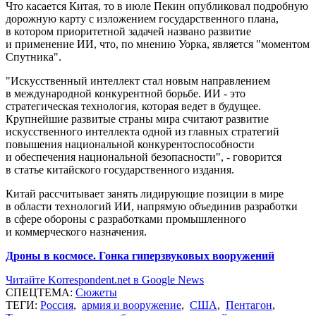
Что касается Китая, то в июле Пекин опубликовал подробную
дорожную карту с изложением государственного плана,
в котором приоритетной задачей названо развитие
и применение ИИ, что, по мнению Уорка, является "моментом
Спутника".
"Искусственный интеллект стал новым направлением
в международной конкурентной борьбе. ИИ - это
стратегическая технология, которая ведет в будущее.
Крупнейшие развитые страны мира считают развитие
искусственного интеллекта одной из главных стратегий
повышения национальной конкурентоспособности
и обеспечения национальной безопасности", - говорится
в статье китайского государственного издания.
Китай рассчитывает занять лидирующие позиции в мире
в области технологий ИИ, напрямую объединив разработки
в сфере обороны с разработками промышленного
и коммерческого назначения.
Дроны в космосе. Гонка гиперзвуковых вооружений
Читайте Korrespondent.net в Google News
СПЕЦТЕМА:
Сюжеты
ТЕГИ:
Россия
,
армия и вооружение
,
США
,
Пентагон
,