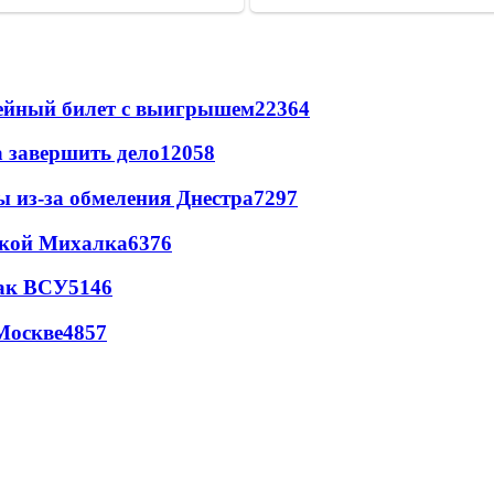
рейный билет с выигрышем
22364
а завершить дело
12058
ы из-за обмеления Днестра
7297
цкой Михалка
6376
так ВСУ
5146
Москве
4857