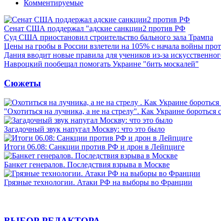
Комментируемые
Сенат США поддержал "адские санкции2 против РФ
Суд США приостановил строительство бального зала Трампа
Цены на гробы в России взлетели на 105% с начала войны про
Дания вводит новые правила для учеников из-за искусственног
Навроцкий пообещал помогать Украине "бить москалей"
Сюжеты
"Охотиться на лучника, а не на стрелу". Как Украине бороться 
Загадочный звук напугал Москву: что это было
Итоги 06.08: Санкции против РФ и дрон в Лейпциге
Банкет генералов. Последствия взрыва в Москве
Грязные технологии. Атаки РФ на выборы во Франции
ВЫБОР РЕДАКТОРА