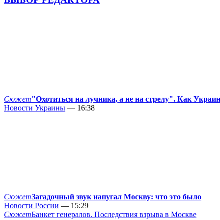
Сюжет
"Охотиться на лучника, а не на стрелу". Как Украи
Новости Украины
— 16:38
Сюжет
Загадочный звук напугал Москву: что это было
Новости России
— 15:29
Сюжет
Банкет генералов. Последствия взрыва в Москве