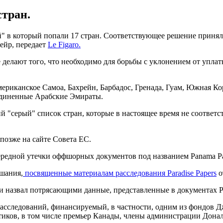
стран.
" в который попали 17 стран. Соответствующее решение приняли
ейр, передает
Le Figaro.
 делают того, что необходимо для борьбы с уклонением от уплат
риканское Самоа, Бахрейн, Барбадос, Гренада, Гуам, Южная Ко
единенные Арабские Эмираты.
"серый" список стран, которые в настоящее время не соответств
позже на сайте Совета ЕС.
ередной утечки оффшорных документов под названием Panama Pa
шания,
посвященные материалам расследования Paradise Papers
о
назвал потрясающими данные, представленные в документах Par
сследований, финансируемый, в частности, одним из фондов Дж
иков, в том числе премьер Канады, члены администрации Дона