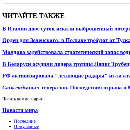
ЧИТАЙТЕ ТАКЖЕ
В Италии двое суток искали выброшенный лоте
Орден для Зеленского: в Польше требуют от Туск
Молдова задействовала стратегический запас вод
В Беларуси осудили лидера группы Ляпис Трубе
РФ активизировала "летающие радары" из-за а
Сюжет
Банкет генералов. Последствия взрыва в 
Читать комментарии
Новости мира
Последние
Популярные