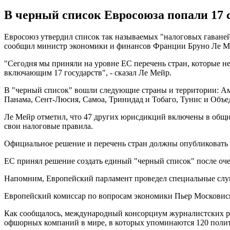
В черный список Евросоюза попали 17 
Евросоюз утвердил список так называемых "налоговых гаваней
сообщил министр экономики и финансов Франции Бруно Ле М
"Сегодня мы приняли на уровне ЕС перечень стран, которые не
включающим 17 государств", - сказал Ле Мейр.
В "черный список" вошли следующие страны и территории: Аме
Панама, Сент-Люсия, Самоа, Тринидад и Тобаго, Тунис и Объ
Ле Мейр отметил, что 47 других юрисдикций включены в общий 
свои налоговые правила.
Официальное решение и перечень стран должны опубликовать 
ЕС принял решение создать единый "черный список" после оч
Напомним, Европейский парламент проведел специальные слу
Европейский комиссар по вопросам экономики Пьер Московиси 
Как сообщалось, международный консорциум журналистских ра
офшорных компаний в мире, в которых упоминаются 120 полит