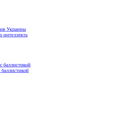
тив Украины
о интеллекта
с баллистикой