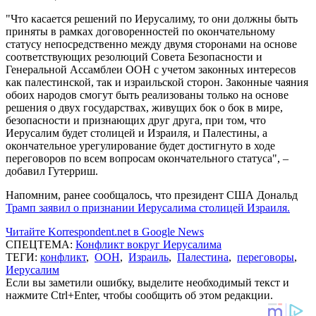
"Что касается решений по Иерусалиму, то они должны быть
приняты в рамках договоренностей по окончательному
статусу непосредственно между двумя сторонами на основе
соответствующих резолюций Совета Безопасности и
Генеральной Ассамблеи ООН с учетом законных интересов
как палестинской, так и израильской сторон. Законные чаяния
обоих народов смогут быть реализованы только на основе
решения о двух государствах, живущих бок о бок в мире,
безопасности и признающих друг друга, при том, что
Иерусалим будет столицей и Израиля, и Палестины, а
окончательное урегулирование будет достигнуто в ходе
переговоров по всем вопросам окончательного статуса", –
добавил Гутерриш.
Напомним, ранее сообщалось, что президент США Дональд
Трамп заявил о признании Иерусалима столицей Израиля.
Читайте Korrespondent.net в Google News
СПЕЦТЕМА:
Конфликт вокруг Иерусалима
ТЕГИ:
конфликт
,
ООН
,
Израиль
,
Палестина
,
переговоры
,
Иерусалим
Если вы заметили ошибку, выделите необходимый текст и
нажмите Ctrl+Enter, чтобы сообщить об этом редакции.