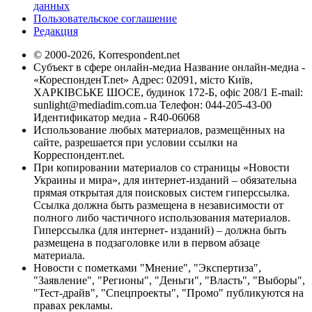
данных
Пользовательское соглашение
Редакция
© 2000-2026, Korrespondent.net
Субъект в сфере онлайн-медиа Название онлайн-медиа -
«КореспонденТ.net» Адрес: 02091, місто Київ,
ХАРКІВСЬКЕ ШОСЕ, будинок 172-Б, офіс 208/1 E-mail:
sunlight@mediadim.com.ua
Телефон: 044-205-43-00
Идентификатор медиа - R40-06068
Использование любых материалов, размещённых на
сайте, разрешается при условии ссылки на
Корреспондент.net.
При копировании материалов со страницы «Новости
Украины и мира», для интернет-изданий – обязательна
прямая открытая для поисковых систем гиперссылка.
Ссылка должна быть размещена в независимости от
полного либо частичного использования материалов.
Гиперссылка (для интернет- изданий) – должна быть
размещена в подзаголовке или в первом абзаце
материала.
Новости с пометками "Мнение", "Экспертиза",
"Заявление", "Регионы", "Деньги", "Власть", "Выборы",
"Тест-драйв", "Спецпроекты", "Промо" публикуются на
правах рекламы.