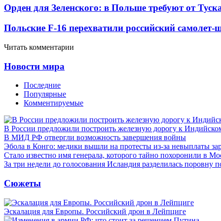
Орден для Зеленского: в Польше требуют от Туск
Польские F-16 перехватили российский самолет-
Читать комментарии
Новости мира
Последние
Популярные
Комментируемые
В России предложили построить железную дорогу к Индийско
В МИД РФ отвергли возможность завершения войны
Эбола в Конго: медики вышли на протесты из-за невыплаты за
Стало известно имя генерала, которого тайно похоронили в Мо
За три недели до голосования Исландия разделилась поровну 
Сюжеты
Эскалация для Европы. Российский дрон в Лейпциге