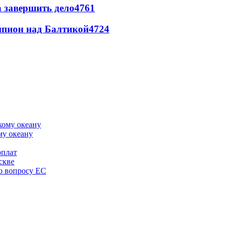
а завершить дело
4761
шпион над Балтикой
4724
му океану
рплат
скве
по вопросу ЕС