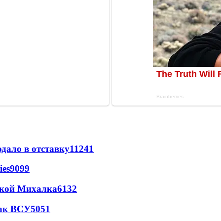
дало в отставку
11241
ies
9099
цкой Михалка
6132
так ВСУ
5051