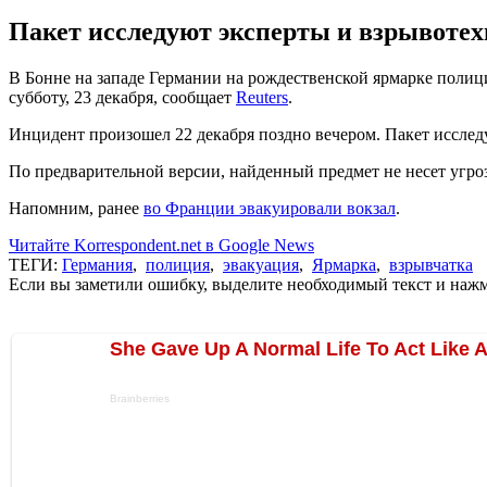
Пакет исследуют эксперты и взрывотех
В Бонне на западе Германии на рождественской ярмарке полици
субботу, 23 декабря, сообщает
Reuters
.
Инцидент произошел 22 декабря поздно вечером. Пакет исслед
По предварительной версии, найденный предмет не несет угр
Напомним, ранее
во Франции эвакуировали вокзал
.
Читайте Korrespondent.net в Google News
ТЕГИ:
Германия
,
полиция
,
эвакуация
,
Ярмарка
,
взрывчатка
Если вы заметили ошибку, выделите необходимый текст и нажми