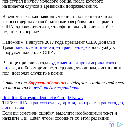
приступал к курсу молодого бойца, после которого
начинается служба в армейских подразделениях.
В ведомстве также заявили, что не знают точного числа
трансгендерных людей, которые завербовались в армию
США, однако отметили, что официальный контракт был
подписан впервые.
Напомним, в августе 2017 года президент США Дональд
Трамп
ввел в действие запрет трансгендерам
на службу в
вооруженных силах США.
В конце прошлого года
суд отменил запрет американского
лидера
, а в Белом доме подтвердили, что лицам, сменившим
пол, позволят служить в рамии.
Новости от
Корреспондент.net
в Telegram. Подписывайтесь
на наш канал
https://t.me/korrespondentnet
Читайте Korrespondent.net в Google News
ТЕГИ:
США
,
транссексуалы
,
армия
,
контракт
,
трансгендер
,
смена пола
Если вы заметили ошибку, выделите необходимый текст и
нажмите Ctrl+Enter, чтобы сообщить об этом редакции.