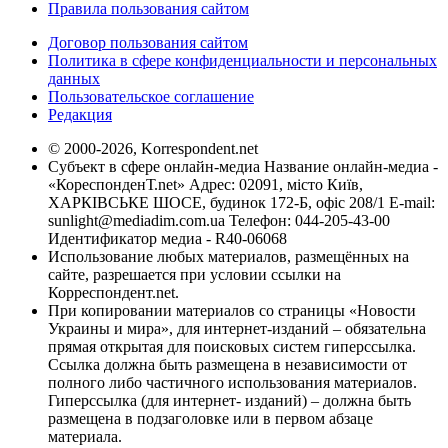
Правила пользования сайтом
Договор пользования сайтом
Политика в сфере конфиденциальности и персональных
данных
Пользовательское соглашение
Редакция
© 2000-2026, Korrespondent.net
Субъект в сфере онлайн-медиа Название онлайн-медиа -
«КореспонденТ.net» Адрес: 02091, місто Київ,
ХАРКІВСЬКЕ ШОСЕ, будинок 172-Б, офіс 208/1 E-mail:
sunlight@mediadim.com.ua
Телефон: 044-205-43-00
Идентификатор медиа - R40-06068
Использование любых материалов, размещённых на
сайте, разрешается при условии ссылки на
Корреспондент.net.
При копировании материалов со страницы «Новости
Украины и мира», для интернет-изданий – обязательна
прямая открытая для поисковых систем гиперссылка.
Ссылка должна быть размещена в независимости от
полного либо частичного использования материалов.
Гиперссылка (для интернет- изданий) – должна быть
размещена в подзаголовке или в первом абзаце
материала.