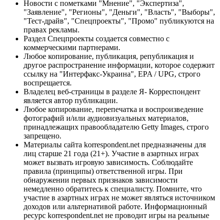
Новости с пометками "Мнение", "Экспертиза",
"Заявление", "Регионы", "Деньги", "Власть", "Выборы",
"Тест-драйв", "Спецпроекты", "Промо" публикуются на
правах рекламы.
Раздел Спецпроекты создается совместно с
коммерческими партнерами.
Любое копирование, публикация, републикация и
другое распространение информации, которое содержит
ссылку на "Интерфакс-Украина", EPA / UPG, строго
воспрещается.
Владелец веб-страницы в разделе Я- Корреспондент
является автор публикации.
Любое копирование, перепечатка и воспроизведение
фотографий и/или аудиовизуальных материалов,
принадлежащих правообладателю Getty Images, строго
запрещено.
Материалы сайта korrespondent.net предназначены для
лиц старше 21 года (21+). Участие в азартных играх
может вызвать игровую зависимость. Соблюдайте
правила (принципы) ответственной игры. При
обнаружении первых признаков зависимости
немедленно обратитесь к специалисту. Помните, что
участие в азартных играх не может являться источником
доходов или альтернативой работе. Информационный
ресурс korrespondent.net не проводит игры на реальные