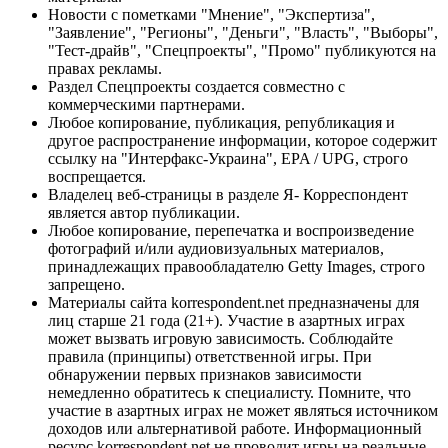
Новости с пометками "Мнение", "Экспертиза",
"Заявление", "Регионы", "Деньги", "Власть", "Выборы",
"Тест-драйв", "Спецпроекты", "Промо" публикуются на
правах рекламы.
Раздел Спецпроекты создается совместно с
коммерческими партнерами.
Любое копирование, публикация, републикация и
другое распространение информации, которое содержит
ссылку на "Интерфакс-Украина", EPA / UPG, строго
воспрещается.
Владелец веб-страницы в разделе Я- Корреспондент
является автор публикации.
Любое копирование, перепечатка и воспроизведение
фотографий и/или аудиовизуальных материалов,
принадлежащих правообладателю Getty Images, строго
запрещено.
Материалы сайта korrespondent.net предназначены для
лиц старше 21 года (21+). Участие в азартных играх
может вызвать игровую зависимость. Соблюдайте
правила (принципы) ответственной игры. При
обнаружении первых признаков зависимости
немедленно обратитесь к специалисту. Помните, что
участие в азартных играх не может являться источником
доходов или альтернативой работе. Информационный
ресурс korrespondent.net не проводит игры на реальные