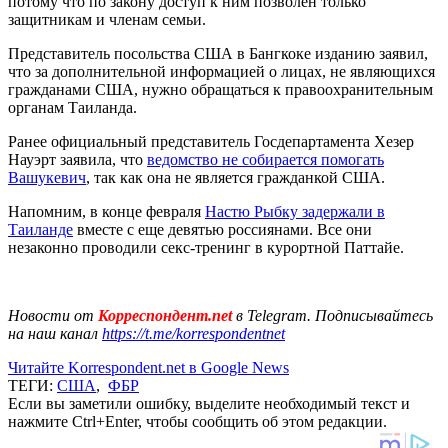
потому что по закону доступ к ним позволен только
защитникам и членам семьи.
Представитель посольства США в Бангкоке изданию заявил,
что за дополнительной информацией о лицах, не являющихся
гражданами США, нужно обращаться к правоохранительным
органам Таиланда.
Ранее официальный представитель Госдепартамента Хезер
Науэрт заявила, что
ведомство не собирается помогать
Вашукевич
, так как она не является гражданкой США.
Напомним, в конце февраля
Настю Рыбку задержали в
Таиланде
вместе с еще девятью россиянами. Все они
незаконно проводили секс-тренинг в курортной Паттайе.
Новости от
Корреспондент.net
в Telegram. Подписывайтесь
на наш канал
https://t.me/korrespondentnet
Читайте Korrespondent.net в Google News
ТЕГИ:
США
,
ФБР
Если вы заметили ошибку, выделите необходимый текст и
нажмите Ctrl+Enter, чтобы сообщить об этом редакции.