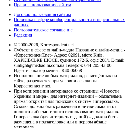
Правила пользования сайтом
Договор пользования сайтом
Политика в сфере конфиденциальности и персональных
данных
Пользовательское соглашение
Редакция
© 2000-2026, Korrespondent.net
Субъект в сфере онлайн-медиа Название онлайн-медиа -
«КореспонденТ.net» Адрес: 02091, місто Київ,
ХАРКІВСЬКЕ ШОСЕ, будинок 172-Б, офіс 208/1 E-mail:
sunlight@mediadim.com.ua
Телефон: 044-205-43-00
Идентификатор медиа - R40-06068
Использование любых материалов, размещённых на
сайте, разрешается при условии ссылки на
Корреспондент.net.
При копировании материалов со страницы «Новости
Украины и мира», для интернет-изданий – обязательна
прямая открытая для поисковых систем гиперссылка.
Ссылка должна быть размещена в независимости от
полного либо частичного использования материалов.
Гиперссылка (для интернет- изданий) – должна быть
размещена в подзаголовке или в первом абзаце
материала.