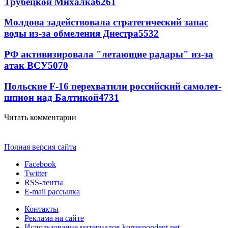
Трубецкой Михалка
6261
Молдова задействовала стратегический запас
воды из-за обмеления Днестра
5532
РФ активизировала "летающие радары" из-за
атак ВСУ
5070
Польские F-16 перехватили российский самолет-
шпион над Балтикой
4731
Читать комментарии
Полная версия сайта
Facebook
Twitter
RSS-ленты
E-mail рассылка
Контакты
Реклама на сайте
Использование материалов korrespondent.net