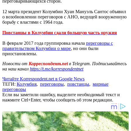
переговаривающихся сторон.
12 марта президент Колумбии Хуан Мануэль Сантос объявил
о возобновлении переговоров с АНО, ведущей вооруженную
борьбу с властями с 1964 года.
Повстанцы в Колумбии сдали большую часть оружия
В феврале 2017 года группировка начала
переговоры с
правительством Колумбии о мире
, но они были
приостановлены.
Новости от
Корреспондент.net
в Telegram. Подписывайтесь
на наш канал
https://t.me/korrespondentnet
Читайте Korrespondent.net в Google News
ТЕГИ:
Колумбия
,
переговоры
,
повстанцы
,
мирные
переговоры
Если вы заметили ошибку, выделите необходимый текст и
нажмите Ctrl+Enter, чтобы сообщить об этом редакции.