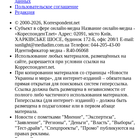
данных
Пользовательское соглашение
Редакция
© 2000-2026, Korrespondent.net
Субъект в сфере онлайн-медиа Название онлайн-медиа -
«КореспонденТ.net» Адрес: 02091, місто Київ,
ХАРКІВСЬКЕ ШОСЕ, будинок 172-Б, офіс 208/1 E-mail:
sunlight@mediadim.com.ua
Телефон: 044-205-43-00
Идентификатор медиа - R40-06068
Использование любых материалов, размещённых на
сайте, разрешается при условии ссылки на
Корреспондент.net.
При копировании материалов со страницы «Новости
Украины и мира», для интернет-изданий – обязательна
прямая открытая для поисковых систем гиперссылка.
Ссылка должна быть размещена в независимости от
полного либо частичного использования материалов.
Гиперссылка (для интернет- изданий) – должна быть
размещена в подзаголовке или в первом абзаце
материала.
Новости с пометками "Мнение", "Экспертиза",
"Заявление", "Регионы", "Деньги", "Власть", "Выборы",
"Тест-драйв", "Спецпроекты", "Промо" публикуются на
правах рекламы.