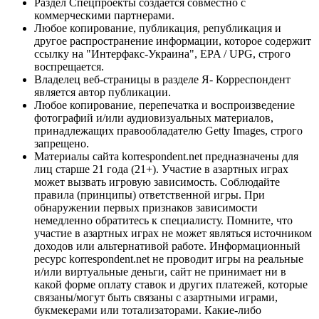
Раздел Спецпроекты создается совместно с
коммерческими партнерами.
Любое копирование, публикация, републикация и
другое распространение информации, которое содержит
ссылку на "Интерфакс-Украина", EPA / UPG, строго
воспрещается.
Владелец веб-страницы в разделе Я- Корреспондент
является автор публикации.
Любое копирование, перепечатка и воспроизведение
фотографий и/или аудиовизуальных материалов,
принадлежащих правообладателю Getty Images, строго
запрещено.
Материалы сайта korrespondent.net предназначены для
лиц старше 21 года (21+). Участие в азартных играх
может вызвать игровую зависимость. Соблюдайте
правила (принципы) ответственной игры. При
обнаружении первых признаков зависимости
немедленно обратитесь к специалисту. Помните, что
участие в азартных играх не может являться источником
доходов или альтернативой работе. Информационный
ресурс korrespondent.net не проводит игры на реальные
и/или виртуальные деньги, сайт не принимает ни в
какой форме оплату ставок и других платежей, которые
связаны/могут быть связаны с азартными играми,
букмекерами или тотализаторами. Какие-либо