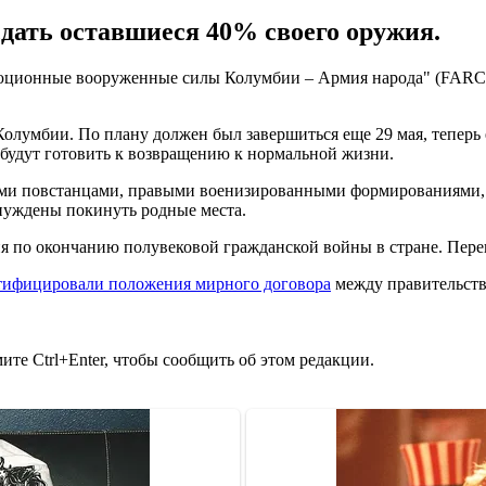
дать оставшиеся 40% своего оружия.
ционные вооруженные силы Колумбии – Армия народа" (FARC) с
лумбии. По плану должен был завершиться еще 29 мая, теперь 
 будут готовить к возвращению к нормальной жизни.
ми повстанцами, правыми военизированными формированиями, н
ынуждены покинуть родные места.
я по окончанию полувековой гражданской войны в стране. Пере
тифицировали положения мирного договора
между правительств
те Ctrl+Enter, чтобы сообщить об этом редакции.