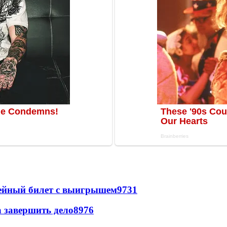
рейный билет с выигрышем
9731
а завершить дело
8976