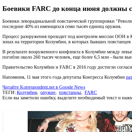
Боевики FARC до конца июня должны с
Боевики леворадикальной повстанческой группировки "Револю
последние 40% из имеющихся семи тысяч единиц оружия.
Процесс разоружения проходит под контролем миссии ООН в Ко
зонах на территории Колумбии, в которых бывших повстанцев
В результате вооруженного конфликта в Колумбии между левы
погибли около 260 тысяч человек, еще более 6,5 млн - были в
Правительство Колумбии и FARC в 2016 году достигли согласи
Напомним, 11 мая этого года депутаты Конгресса Колумбии
ра
Читайте Korrespondent.net в Google News
ТЕГИ:
Колумбия
,
оружие
,
повстанцы
,
FARC
Если вы заметили ошибку, выделите необходимый текст и нажми