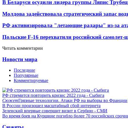
В Беларуси осудили лидера группы Ляпис Трубе
Молдова задействовала стратегический запас вод
РФ активизировала "летающие радары" из-за а
Польские F-16 перехватили российский самолет-
Читать комментарии
Новости мира
Последние
Популярные
Комментируемые
РФ стремится повторить кризис 2022 года - Сыбига
Сюжет
Грязные технологии. Атаки РФ на выборы во Франции
В России произошел масштабный сбой интернета
Зеленский впервые совершит визит в Сербию - СМИ
Во время боев на Курщине погибло более 70 российских сроч
Сюжеты