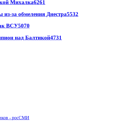
цкой Михалка
6261
ы из-за обмеления Днестра
5532
так ВСУ
5070
шпион над Балтикой
4731
ников - росСМИ