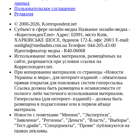
данных
Пользовательское соглашение
Редакция
© 2000-2026, Korrespondent.net
Субъект в сфере онлайн-медиа Название онлайн-медиа -
«КореспонденТ.net» Адрес: 02091, місто Київ,
ХАРКІВСЬКЕ ШОСЕ, будинок 172-Б, офіс 208/1 E-mail:
sunlight@mediadim.com.ua
Телефон: 044-205-43-00
Идентификатор медиа - R40-06068
Использование любых материалов, размещённых на
сайте, разрешается при условии ссылки на
Корреспондент.net.
При копировании материалов со страницы «Новости
Украины и мира», для интернет-изданий – обязательна
прямая открытая для поисковых систем гиперссылка.
Ссылка должна быть размещена в независимости от
полного либо частичного использования материалов.
Гиперссылка (для интернет- изданий) – должна быть
размещена в подзаголовке или в первом абзаце
материала.
Новости с пометками "Мнение", "Экспертиза",
"Заявление", "Регионы", "Деньги", "Власть", "Выборы",
"Тест-драйв", "Спецпроекты", "Промо" публикуются на
правах рекламы.