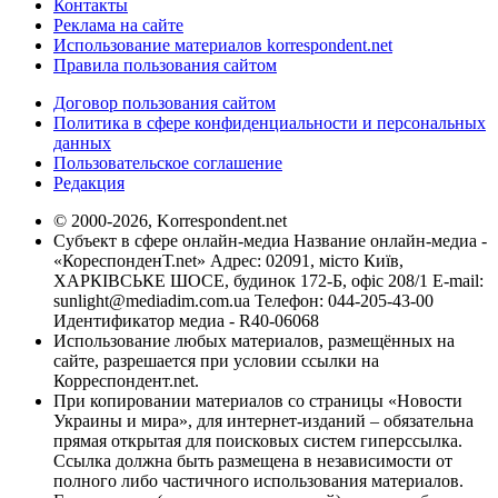
Контакты
Реклама на сайте
Использование материалов korrespondent.net
Правила пользования сайтом
Договор пользования сайтом
Политика в сфере конфиденциальности и персональных
данных
Пользовательское соглашение
Редакция
© 2000-2026, Korrespondent.net
Субъект в сфере онлайн-медиа Название онлайн-медиа -
«КореспонденТ.net» Адрес: 02091, місто Київ,
ХАРКІВСЬКЕ ШОСЕ, будинок 172-Б, офіс 208/1 E-mail:
sunlight@mediadim.com.ua
Телефон: 044-205-43-00
Идентификатор медиа - R40-06068
Использование любых материалов, размещённых на
сайте, разрешается при условии ссылки на
Корреспондент.net.
При копировании материалов со страницы «Новости
Украины и мира», для интернет-изданий – обязательна
прямая открытая для поисковых систем гиперссылка.
Ссылка должна быть размещена в независимости от
полного либо частичного использования материалов.