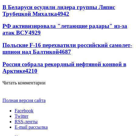
В Беларуси осудили лидера группы Ляпис
Трубецкой Михалка
4942
РФ активизировала "летающие радары" из-за
атак ВСУ
4929
Польские F-16 перехватили российский самолет-
шпион над Балтикой
4687
Россия собрала рекордный нефтяной конвой в
Арктике
4210
Читать комментарии
Полная версия сайта
Facebook
Twitter
RSS-ленты
E-mail рассылка