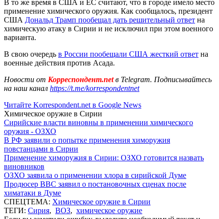
В то же время в США и ЕС считают, что в городе имело место
применение химического оружия. Как сообщалось, президент
США
Дональд Трамп пообещал дать решительный ответ
на
химическую атаку в Сирии и не исключил при этом военного
варианта.
В свою очередь
в России пообещали США жесткий ответ
на
военные действия против Асада.
Новости от
Корреспондент.net
в Telegram. Подписывайтесь
на наш канал
https://t.me/korrespondentnet
Читайте Korrespondent.net в Google News
Химическое оружие в Сирии
Сирийские власти виновны в применении химического
оружия - ОЗХО
В РФ заявили о попытке применения химоружия
повстанцами в Сирии
Применение химоружия в Сирии: ОЗХО готовится назвать
виновников
ОЗХО заявила о применении хлора в сирийской Думе
Продюсер BBC заявил о постановочных сценах после
химатаки в Думе
СПЕЦТЕМА:
Химическое оружие в Сирии
ТЕГИ:
Сирия
,
ВОЗ
,
химическое оружие