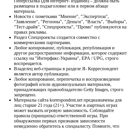
Гиперссылка (для интернет- изданий) – должна быть
размещена в подзаголовке или в первом абзаце
материала.
Новости с пометками "Мнение", "Экспертиза",
"Заявление", "Регионы", "Деньги", "Власть", "Выборы",
"Тест-драйв", "Спецпроекты", "Промо" публикуются на
правах рекламы.
Раздел Спецпроекты создается совместно с
коммерческими партнерами.
Любое копирование, публикация, републикация и
другое распространение информации, которое содержит
ссылку на "Интерфакс-Украина", EPA / UPG, строго
воспрещается.
Владелец веб-страницы в разделе Я- Корреспондент
является автор публикации.
Любое копирование, перепечатка и воспроизведение
фотографий и/или аудиовизуальных материалов,
принадлежащих правообладателю Getty Images, строго
запрещено.
Материалы сайта korrespondent.net предназначены для
лиц старше 21 года (21+). Участие в азартных играх
может вызвать игровую зависимость. Соблюдайте
правила (принципы) ответственной игры. При
обнаружении первых признаков зависимости
немедленно обратитесь к специалисту. Помните, что