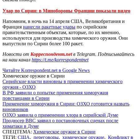
Удар по Сирии: в Минобороны Франции показали видео
Напомним, в ночь на 14 апреля США, Великобритания и
Франция
нанесли ракетные удары
по сирийским
правительственным объектам, которые, по их мнению,
используются для производства химического оружия. Они
выпустили по Сирии более 100 ракет.
Новости от
Корреспондент.net
в Telegram. Подписывайтесь
на наш канал
https://t.me/korrespondentnet
Читайте Korrespondent.net в Google News
Химическое оружие в Сирии
Сирийские власти виновны в применении химического
оружия - ОЗХО
В РФ заявили о попытке применения химоружия
повстанцами в Сирии
Применение химоружия в Сирии: ОЗХО готовится назвать
виновников
ОЗХО заявила о применении хлора в сирийской Думе
Продюсер BBC заявил о постановочных сценах после
химатаки в Думе
СПЕЦТЕМА:
Химическое оружие в Сирии
ТЕГИ:
США
,
переговоры
,
химическое оружие
,
Конфликт в