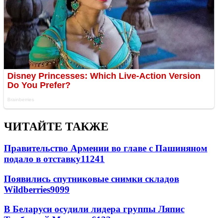
ЧИТАЙТЕ ТАКЖЕ
Правительство Армении во главе с Пашиняном
подало в отставку
11241
Появились спутниковые снимки складов
Wildberries
9099
В Беларуси осудили лидера группы Ляпис