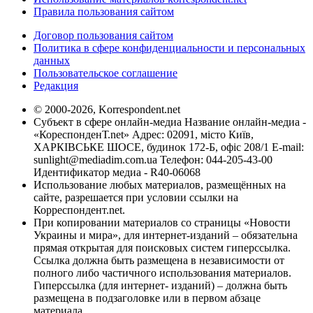
Правила пользования сайтом
Договор пользования сайтом
Политика в сфере конфиденциальности и персональных
данных
Пользовательское соглашение
Редакция
© 2000-2026, Korrespondent.net
Субъект в сфере онлайн-медиа Название онлайн-медиа -
«КореспонденТ.net» Адрес: 02091, місто Київ,
ХАРКІВСЬКЕ ШОСЕ, будинок 172-Б, офіс 208/1 E-mail:
sunlight@mediadim.com.ua
Телефон: 044-205-43-00
Идентификатор медиа - R40-06068
Использование любых материалов, размещённых на
сайте, разрешается при условии ссылки на
Корреспондент.net.
При копировании материалов со страницы «Новости
Украины и мира», для интернет-изданий – обязательна
прямая открытая для поисковых систем гиперссылка.
Ссылка должна быть размещена в независимости от
полного либо частичного использования материалов.
Гиперссылка (для интернет- изданий) – должна быть
размещена в подзаголовке или в первом абзаце
материала.