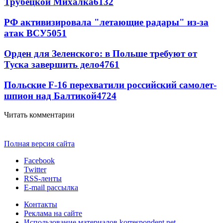
Трубецкой Михалка
6132
РФ активизировала "летающие радары" из-за
атак ВСУ
5051
Орден для Зеленского: в Польше требуют от
Туска завершить дело
4761
Польские F-16 перехватили российский самолет-
шпион над Балтикой
4724
Читать комментарии
Полная версия сайта
Facebook
Twitter
RSS-ленты
E-mail рассылка
Контакты
Реклама на сайте
Использование материалов korrespondent.net