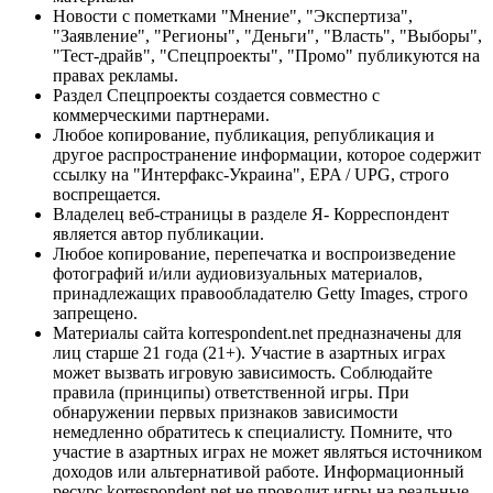
Новости с пометками "Мнение", "Экспертиза",
"Заявление", "Регионы", "Деньги", "Власть", "Выборы",
"Тест-драйв", "Спецпроекты", "Промо" публикуются на
правах рекламы.
Раздел Спецпроекты создается совместно с
коммерческими партнерами.
Любое копирование, публикация, републикация и
другое распространение информации, которое содержит
ссылку на "Интерфакс-Украина", EPA / UPG, строго
воспрещается.
Владелец веб-страницы в разделе Я- Корреспондент
является автор публикации.
Любое копирование, перепечатка и воспроизведение
фотографий и/или аудиовизуальных материалов,
принадлежащих правообладателю Getty Images, строго
запрещено.
Материалы сайта korrespondent.net предназначены для
лиц старше 21 года (21+). Участие в азартных играх
может вызвать игровую зависимость. Соблюдайте
правила (принципы) ответственной игры. При
обнаружении первых признаков зависимости
немедленно обратитесь к специалисту. Помните, что
участие в азартных играх не может являться источником
доходов или альтернативой работе. Информационный
ресурс korrespondent.net не проводит игры на реальные