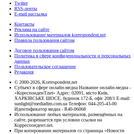
Twitter
RSS-ленты
E-mail рассылка
Контакты
Реклама на сайте
Использование материалов korrespondent.net
Правила пользования сайтом
Договор пользования сайтом
Политика в сфере конфиденциальности и персональных
данных
Пользовательское соглашение
Редакция
© 2000-2026, Korrespondent.net
Субъект в сфере онлайн-медиа Название онлайн-медиа -
«КореспонденТ.net» Адрес: 02091, місто Київ,
ХАРКІВСЬКЕ ШОСЕ, будинок 172-Б, офіс 208/1 E-mail:
sunlight@mediadim.com.ua
Телефон: 044-205-43-00
Идентификатор медиа - R40-06068
Использование любых материалов, размещённых на
сайте, разрешается при условии ссылки на
Корреспондент.net.
При копировании материалов со страницы «Новости