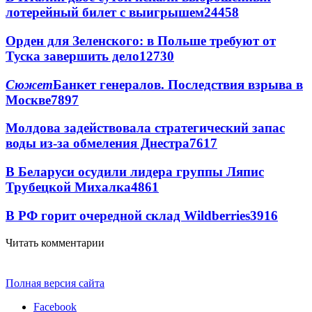
лотерейный билет с выигрышем
24458
Орден для Зеленского: в Польше требуют от
Туска завершить дело
12730
Сюжет
Банкет генералов. Последствия взрыва в
Москве
7897
Молдова задействовала стратегический запас
воды из-за обмеления Днестра
7617
В Беларуси осудили лидера группы Ляпис
Трубецкой Михалка
4861
В РФ горит очередной склад Wildberries
3916
Читать комментарии
Полная версия сайта
Facebook