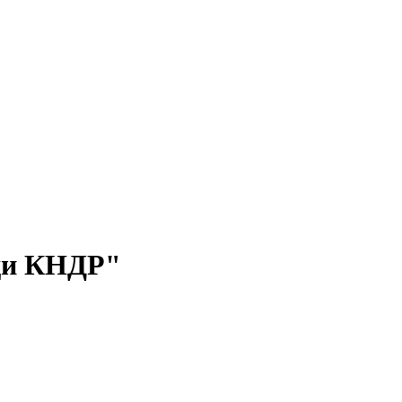
еди КНДР"