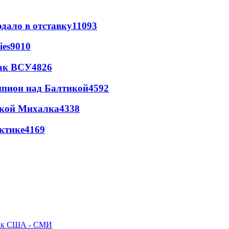
дало в отставку
11093
ies
9010
так ВСУ
4826
шпион над Балтикой
4592
цкой Михалка
4338
ктике
4169