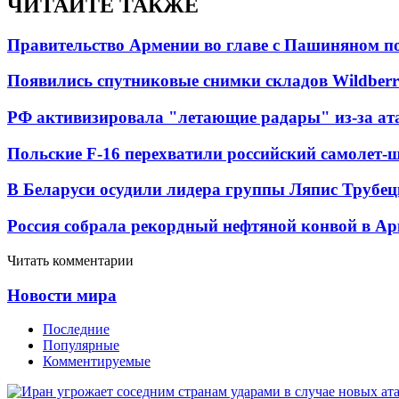
ЧИТАЙТЕ ТАКЖЕ
Правительство Армении во главе с Пашиняном по
Появились спутниковые снимки складов Wildberr
РФ активизировала "летающие радары" из-за а
Польские F-16 перехватили российский самолет-
В Беларуси осудили лидера группы Ляпис Трубе
Россия собрала рекордный нефтяной конвой в Ар
Читать комментарии
Новости мира
Последние
Популярные
Комментируемые