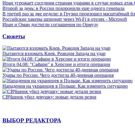
Иран угрожает соседним странам ударами в случае новых ат
Второй за день: в России похоронили еще одного генерала
В третий раз за две недели: в Грузии произошел масштабный б
Российские хакеры шпионят через Wi-Fi в отелях - Microsoft
Иран и Оман достигли соглашения по Ормузу
Сюжеты
Пытаются взломать Киев. Реакция Запада на удар
Итоги 04.08: "Сафари" в Херсоне и итоги операции
Удары по России. Чего достигла 40-дневная операция
Нападения на украинцев в Польше. Как изменить ситуацию
СВЧшник убил девушку: новые детали резни
ВЫБОР РЕДАКТОРА