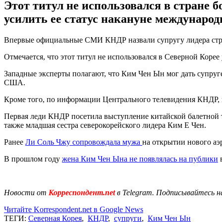
Этот титул не использовался в стране б
усилить ее статус накануне международ
Впервые официальные СМИ КНДР назвали супругу лидера стран
Отмечается, что этот титул не использовался в Северной Корее 
Западные эксперты полагают, что Ким Чен Ын мог дать супруг
США.
Кроме того, по информации Центрального телевидения КНДР,
Первая леди КНДР посетила выступление китайской балетной т
также младшая сестра северокорейского лидера Ким Е Чен.
Ранее
Ли Соль Чжу сопровождала мужа
на открытии нового аэ
В прошлом году
жена Ким Чен Ына не появлялась на публики
в
Новости от
Корреспондент.net
в Telegram. Подписывайтесь н
Читайте Korrespondent.net в Google News
ТЕГИ:
Северная Корея
,
КНДР
,
супруги
,
Ким Чен Ын