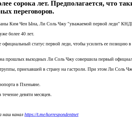
олее сорока лет. Предполагается, что так
ных переговоров.
ы Ким Чен Ына, Ли Соль Чжу "уважаемой первой леди" КНДР. О
уже более 40 лет.
е официальный статус первой леди, чтобы усилить ее позицию 
 на прошлых выходных Ли Соль Чжу совершила первый официаль
руппы, приехавшей в страну на гастроли. При этом Ли Соль Чж
ропорта в Пхеньяне.
 течение девяти месяцев.
а наш канал
https://t.me/korrespondentnet