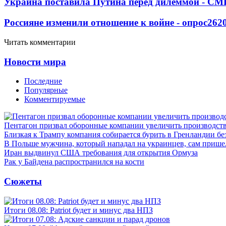
Украина поставила Путина перед дилеммой - СМ
Россияне изменили отношение к войне - опрос
262
Читать комментарии
Новости мира
Последние
Популярные
Комментируемые
Пентагон призвал оборонные компании увеличить производст
Близкая к Трампу компания собирается бурить в Гренландии бе
В Польше мужчина, который нападал на украинцев, сам приш
Иран выдвинул США требования для открытия Ормуза
Рак у Байдена распространился на кости
Сюжеты
Итоги 08.08: Patriot будет и минус два НПЗ