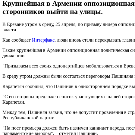
Крупнейшая в Армении оппозиционная 
сторонников выйти на улицы.
В Ереване утром в среду, 25 апреля, по призыву лидера оппо
власти.
Как сообщает
Интерфакс
, люди вновь стали перекрывать главн
Также крупнейшая в Армении оппозиционная политическая сил
движению.
"Призываем всех своих однопартийцев мобилизоваться в Ереван
В среду утром должны были состояться переговоры Пашиняна и
Карапетян сообщил, что Пашинян в одностороннем порядке выдв
"С его стороны предложен список участвующих с нашей стороны
Карапетян.
Между тем, Пашинян заявил, что не допустит проведения в стр
Республиканской партии.
"На пост премьера должен быть назначен кандидат народа, пос
парламентские выборы", – отметил Пашинян.