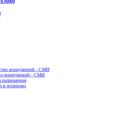
И
3080
0
во вооружений - СМИ
з разрешения
ел в полицию