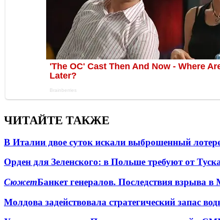
ЧИТАЙТЕ ТАКЖЕ
В Италии двое суток искали выброшенный лоте
Орден для Зеленского: в Польше требуют от Туск
Сюжет
Банкет генералов. Последствия взрыва в 
Молдова задействовала стратегический запас вод