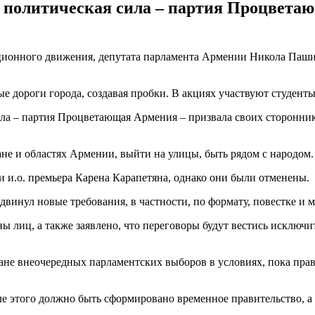
политическая сила – партия Процветаю
зиционного движения, депутата парламента Армении Никола Паш
ые дороги города, создавая пробки. В акциях участвуют студенты
а – партия Процветающая Армения – призвала своих сторонник
е и областях Армении, выйти на улицы, быть рядом с народом. 
 и.о. премьера Карена Карапетяна, однако они были отменены.
инул новые требования, в частности, по формату, повестке и м
 лиц, а также заявлено, что переговоры будут вестись исключит
ане внеочередных парламентских выборов в условиях, пока прав
ле этого должно быть сформировано временное правительство, а