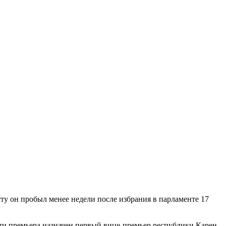
сту он пробыл менее недели после избрания в парламенте 17
ти премьера назначен первый вице-премьер республики Карен