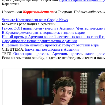
Карапетян.
Новости от
Корреспондент.net
в Telegram. Подписывайтесь н
Читайте Korrespondent.net в Google News
Бархатная революция в Армении
Генсек ООН назвал смену власти в Армении "фантастическим
В Ереване демонстранты ворвались в здание мэрии
Новый премьер Армении хочет более тесных военных связей с
Сформировано новое правительство Армении
В Ереване вновь начались протесты: требуют отставки мэра
СПЕЦТЕМА:
Бархатная революция в Армении
ТЕГИ:
Оппозиция
,
протесты
,
Армения
,
протест
,
акции проте
Если вы заметили ошибку, выделите необходимый текст и нажми