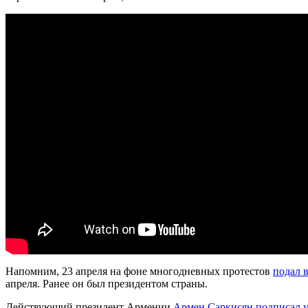
Напомним, 23 апреля на фоне многодневных протестов
подал 
апреля. Ранее он был президентом страны.
Действующий президент Армении
Армен Саркисян подписал у