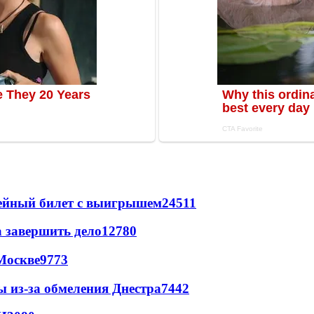
рейный билет с выигрышем
24511
а завершить дело
12780
Москве
9773
ы из-за обмеления Днестра
7442