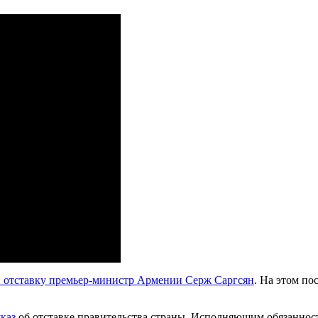
в отставку премьер-министр Армении Серж Саргсян
. На этом по
каз
об отставке правительства страны. Исполняющим обязаннос