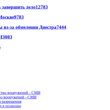
а завершить дело
12783
Москве
9783
ы из-за обмеления Днестра
7444
И
3083
5
во вооружений - СМИ
з разрешения
ел в полицию