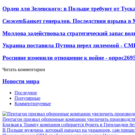
Орден для Зеленского: в Польше требуют от Туск
Сюжет
Банкет генералов. Последствия взрыва в 
Молдова задействовала стратегический запас вод
Украина поставила Путина перед дилеммой - СМ
Россияне изменили отношение к войне - опрос
269
Читать комментарии
Новости мира
Последние
Популярные
Комментируемые
Пентагон призвал оборонные компании увеличить производст
Близкая к Трампу компания собирается бурить в Гренландии бе
В Польше мужчина, который нападал на украинцев, сам приш