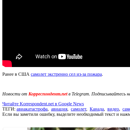
Ранее в США
самолет экстренно сел из-за пожара
.
Новости от
Корреспондент.net
в Telegram. Подписывайтесь н
Читайте Korrespondent.net в Google News
ТЕГИ:
авиакатастрофа
,
авиация
,
самолет
,
Канада
,
видео
,
сам
Если вы заметили ошибку, выделите необходимый текст и нажми