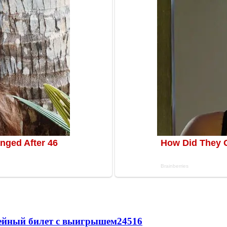
рейный билет с выигрышем
24516