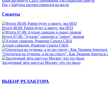
Иран выдвинул США требования для открытия Ормуза
Рак у Байдена распространился на кости
Сюжеты
Итоги 08.08: Patriot будет и минус два НПЗ
Итоги 07.08: "Адские" санкции и "парад" дронов
Адские санкции. Решение Сената США
"Охотиться на лучника, а не на стрелу". Как Украине бороться 
Загадочный звук напугал Москву: что это было
ВЫБОР РЕДАКТОРА