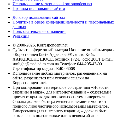
Использование материалов korrespondent.net
Правила пользования сайтом
Договор пользования сайтом
Политика в сфере конфиденциальности и персональных
данных
Пользовательское соглашение
Редакция
© 2000-2026, Korrespondent.net
Субъект в сфере онлайн-медиа Название онлайн-медиа -
«КореспонденТ.net» Адрес: 02091, місто Київ,
ХАРКІВСЬКЕ ШОСЕ, будинок 172-Б, офіс 208/1 E-mail:
sunlight@mediadim.com.ua
Телефон: 044-205-43-00
Идентификатор медиа - R40-06068
Использование любых материалов, размещённых на
сайте, разрешается при условии ссылки на
Корреспондент.net.
При копировании материалов со страницы «Новости
Украины и мира», для интернет-изданий – обязательна
прямая открытая для поисковых систем гиперссылка.
Ссылка должна быть размещена в независимости от
полного либо частичного использования материалов.
Гиперссылка (для интернет- изданий) – должна быть
размещена в подзаголовке или в первом абзаце