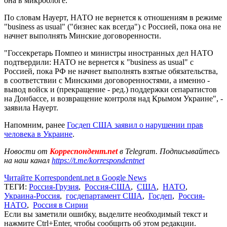
она в микроблоге.
По словам Науерт, НАТО не вернется к отношениям в режиме
"business as usual" ("бизнес как всегда") с Россией, пока она не
начнет выполнять Минские договоренности.
"Госсекретарь Помпео и министры иностранных дел НАТО
подтвердили: НАТО не вернется к "business as usual" с
Россией, пока РФ не начнет выполнять взятые обязательства,
в соответствии с Минскими договоренностями, а именно -
вывод войск и (прекращение - ред.) поддержки сепаратистов
на Донбассе, и возвращение контроля над Крымом Украине", -
заявила Науерт.
Напомним, ранее
Госдеп США заявил о нарушении прав
человека в Украине
.
Новости от
Корреспондент.net
в Telegram. Подписывайтесь
на наш канал
https://t.me/korrespondentnet
Читайте Korrespondent.net в Google News
ТЕГИ:
Россия-Грузия
,
Россия-США
,
США
,
НАТО
,
Украина-Россия
,
госдепартамент США
,
Госдеп
,
Россия-
НАТО
,
Россия в Сирии
Если вы заметили ошибку, выделите необходимый текст и
нажмите Ctrl+Enter, чтобы сообщить об этом редакции.