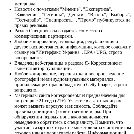
материала.
Новости с пометками "Мнение", "Экспертиза",
"Заявление", "Регионы", "Деньги", "Власть", "Выборы",
"Тест-драйв", "Спецпроекты", "Промо" публикуются на
правах рекламы.
Раздел Спецпроекты создается совместно с
коммерческими партнерами.
Любое копирование, публикация, републикация и
другое распространение информации, которое содержит
ссылку на "Интерфакс-Украина", EPA / UPG, строго
воспрещается.
Владелец веб-страницы в разделе Я- Корреспондент
является автор публикации.
Любое копирование, перепечатка и воспроизведение
фотографий и/или аудиовизуальных материалов,
принадлежащих правообладателю Getty Images, строго
запрещено.
Материалы сайта korrespondent.net предназначены для
лиц старше 21 года (21+). Участие в азартных играх
может вызвать игровую зависимость. Соблюдайте
правила (принципы) ответственной игры. При
обнаружении первых признаков зависимости
немедленно обратитесь к специалисту. Помните, что
участие в азартных играх не может являться источником
доходов или альтернативой работе. Информационный