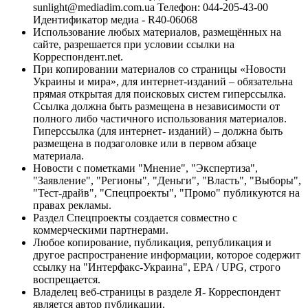
sunlight@mediadim.com.ua
Телефон: 044-205-43-00
Идентификатор медиа - R40-06068
Использование любых материалов, размещённых на
сайте, разрешается при условии ссылки на
Корреспондент.net.
При копировании материалов со страницы «Новости
Украины и мира», для интернет-изданий – обязательна
прямая открытая для поисковых систем гиперссылка.
Ссылка должна быть размещена в независимости от
полного либо частичного использования материалов.
Гиперссылка (для интернет- изданий) – должна быть
размещена в подзаголовке или в первом абзаце
материала.
Новости с пометками "Мнение", "Экспертиза",
"Заявление", "Регионы", "Деньги", "Власть", "Выборы",
"Тест-драйв", "Спецпроекты", "Промо" публикуются на
правах рекламы.
Раздел Спецпроекты создается совместно с
коммерческими партнерами.
Любое копирование, публикация, републикация и
другое распространение информации, которое содержит
ссылку на "Интерфакс-Украина", EPA / UPG, строго
воспрещается.
Владелец веб-страницы в разделе Я- Корреспондент
является автор публикации.