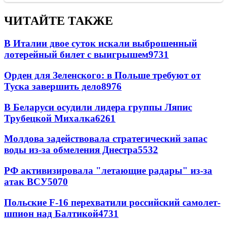
ЧИТАЙТЕ ТАКЖЕ
В Италии двое суток искали выброшенный
лотерейный билет с выигрышем
9731
Орден для Зеленского: в Польше требуют от
Туска завершить дело
8976
В Беларуси осудили лидера группы Ляпис
Трубецкой Михалка
6261
Молдова задействовала стратегический запас
воды из-за обмеления Днестра
5532
РФ активизировала "летающие радары" из-за
атак ВСУ
5070
Польские F-16 перехватили российский самолет-
шпион над Балтикой
4731