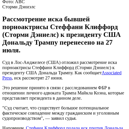
Фото: ABC
Сторми Дэниэлс
Рассмотрение иска бывшей
порноактрисы Стеффани Клиффорд
(Сторми Дэниелс) к президенту США
Дональду Трампу перенесено на 27
июля.
Суд в Лос-Анджелесе (США) отложил рассмотрение иска
порноактрисы Стеффани Клиффорд (Сторми Дэниелс) к
президенту США Дональда Трампу. Как сообщает
Associated
Press
, иск рассмотрят 27 июня.
Это решение принято в связи с расследованием ФБР в
отношении личного адвоката Трампа Майкла Коэна, которые
представляет президента в данном деле.
"Суд считает, что существует большое потенциальное
фактическое совпадение между гражданским и уголовным
судопроизводством", — заявил судья.
Напомним,
Стефани Клиффорд подала иск против Дональда