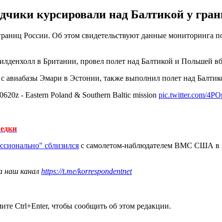
дчики курсировали над Балтикой у гран
аниц России. Об этом свидетельствуют данные мониторинга пол
илденхолл в Британии, провел полет над Балтикой и Польшей в
с авиабазы Эмари в Эстонии, также выполнил полет над Балтик
0z - Eastern Poland & Southern Baltic mission
pic.twitter.com/4
ведки
ссионально" сблизился
с самолетом-наблюдателем ВМС США в 
а наш канал
https://t.me/korrespondentnet
те Ctrl+Enter, чтобы сообщить об этом редакции.