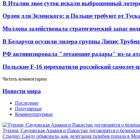
В Италии двое суток искали выброшенный лоте
Орден для Зеленского: в Польше требуют от Туск
Молдова задействовала стратегический запас вод
В Беларуси осудили лидера группы Ляпис Трубе
РФ активизировала "летающие радары" из-за а
Польские F-16 перехватили российский самолет-
Читать комментарии
Новости мира
Последние
Популярные
Комментируемые
Турция, Саудовская Аравия и Пакистан договорятся о безопасн
Стыдно: Санду объяснила, как делегация талибов попала в Мо