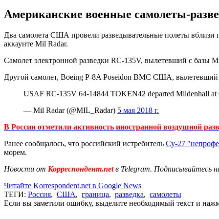
Американские военные самолеты-разве
Два самолета США провели разведывательные полеты вблизи гр
аккаунте Mil Radar.
Самолет электронной разведки RC-135V, вылетевший с базы М
Другой самолет, Boeing P-8A Poseidon ВМС США, вылетевший 
USAF RC-135V 64-14844 TOKEN42 departed Mildenhall at 062
— Mil Radar (@MIL_Radar)
5 мая 2018 г.
В России отметили активность иностранной воздушной раз
Ранее сообщалось, что российский истребитель
Су-27 "непрофе
морем.
Новости от
Корреспондент.net
в Telegram. Подписывайтесь н
Читайте Korrespondent.net в Google News
ТЕГИ:
Россия
,
США
,
граница
,
разведка
,
самолеты
Если вы заметили ошибку, выделите необходимый текст и нажми