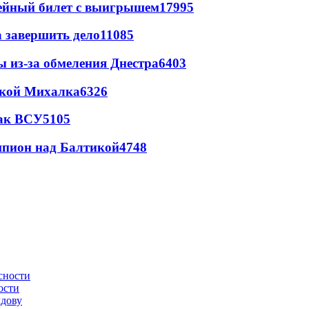
рейный билет с выигрышем
17995
а завершить дело
11085
ы из-за обмеления Днестра
6403
цкой Михалка
6326
так ВСУ
5105
шпион над Балтикой
4748
ости
лдову