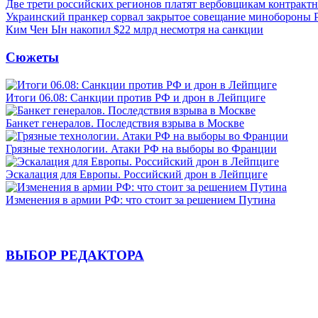
Две трети российских регионов платят вербовщикам контракт
Украинский пранкер сорвал закрытое совещание минобороны
Ким Чен Ын накопил $22 млрд несмотря на санкции
Сюжеты
Итоги 06.08: Санкции против РФ и дрон в Лейпциге
Банкет генералов. Последствия взрыва в Москве
Грязные технологии. Атаки РФ на выборы во Франции
Эскалация для Европы. Российский дрон в Лейпциге
Изменения в армии РФ: что стоит за решением Путина
ВЫБОР РЕДАКТОРА