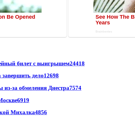
рейный билет с выигрышем
24418
а завершить дело
12698
ы из-за обмеления Днестра
7574
Москве
6919
цкой Михалка
4856