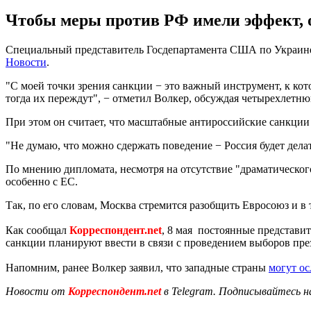
Чтобы меры против РФ имели эффект, 
Специальный представитель Госдепартамента США по Украине К
Новости
.
"С моей точки зрения санкции − это важный инструмент, к кот
тогда их переждут", − отметил Волкер, обсуждая четырехлет
При этом он считает, что масштабные антироссийские санкци
"Не думаю, что можно сдержать поведение − Россия будет делат
По мнению дипломата, несмотря на отсутствие "драматического
особенно с ЕС.
Так, по его словам, Москва стремится разобщить Евросоюз и в
Как сообщал
Корреспондент.net
, 8 мая постоянные представи
санкции планируют ввести в связи с проведением выборов пре
Напомним, ранее Волкер заявил, что западные страны
могут ос
Новости от
Корреспондент.net
в Telegram. Подписывайтесь н