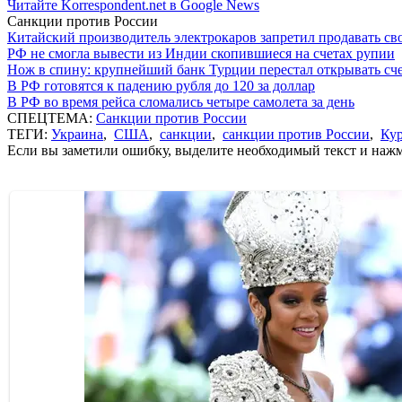
Читайте Korrespondent.net в Google News
Санкции против России
Китайский производитель электрокаров запретил продавать св
РФ не смогла вывести из Индии скопившиеся на счетах рупии
Нож в спину: крупнейший банк Турции перестал открывать сче
В РФ готовятся к падению рубля до 120 за доллар
В РФ во время рейса сломались четыре самолета за день
СПЕЦТЕМА:
Санкции против России
ТЕГИ:
Украина
,
США
,
санкции
,
санкции против России
,
Кур
Если вы заметили ошибку, выделите необходимый текст и нажми