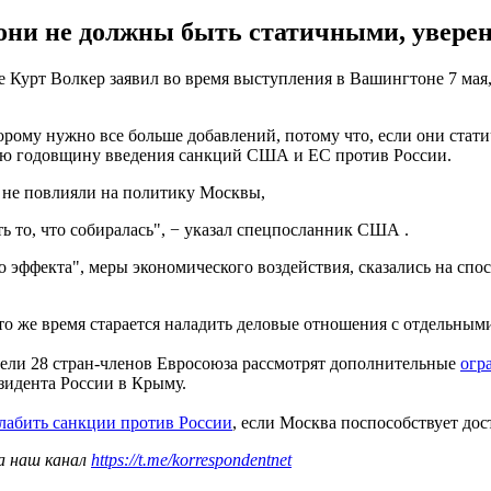
они не должны быть статичными, увере
урт Волкер заявил во время выступления в Вашингтоне 7 мая, 
орому нужно все больше добавлений, потому что, если они стати
нюю годовщину введения санкций США и ЕС против России.
и не повлияли на политику Москвы,
ь то, что собиралась", − указал спецпосланник США .
 эффекта", меры экономического воздействия, сказались на спо
 то же время старается наладить деловые отношения с отдельны
тели 28 стран-членов Евросоюза рассмотрят дополнительные
огр
зидента России в Крыму.
лабить санкции против России
, если Москва поспособствует до
а наш канал
https://t.me/korrespondentnet