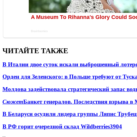
ЧИТАЙТЕ ТАКЖЕ
В Италии двое суток искали выброшенный лоте
Орден для Зеленского: в Польше требуют от Туск
Молдова задействовала стратегический запас вод
Сюжет
Банкет генералов. Последствия взрыва в 
В Беларуси осудили лидера группы Ляпис Трубе
В РФ горит очередной склад Wildberries
3904