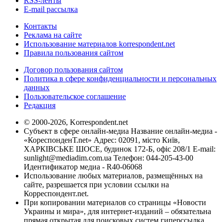
RSS-ленты
E-mail рассылка
Контакты
Реклама на сайте
Использование материалов korrespondent.net
Правила пользования сайтом
Договор пользования сайтом
Политика в сфере конфиденциальности и персональных
данных
Пользовательское соглашение
Редакция
© 2000-2026, Korrespondent.net
Субъект в сфере онлайн-медиа Название онлайн-медиа -
«КореспонденТ.net» Адрес: 02091, місто Київ,
ХАРКІВСЬКЕ ШОСЕ, будинок 172-Б, офіс 208/1 E-mail:
sunlight@mediadim.com.ua
Телефон: 044-205-43-00
Идентификатор медиа - R40-06068
Использование любых материалов, размещённых на
сайте, разрешается при условии ссылки на
Корреспондент.net.
При копировании материалов со страницы «Новости
Украины и мира», для интернет-изданий – обязательна
прямая открытая для поисковых систем гиперссылка.