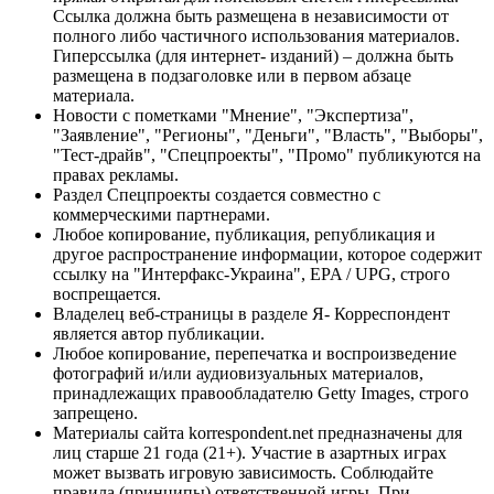
Ссылка должна быть размещена в независимости от
полного либо частичного использования материалов.
Гиперссылка (для интернет- изданий) – должна быть
размещена в подзаголовке или в первом абзаце
материала.
Новости с пометками "Мнение", "Экспертиза",
"Заявление", "Регионы", "Деньги", "Власть", "Выборы",
"Тест-драйв", "Спецпроекты", "Промо" публикуются на
правах рекламы.
Раздел Спецпроекты создается совместно с
коммерческими партнерами.
Любое копирование, публикация, републикация и
другое распространение информации, которое содержит
ссылку на "Интерфакс-Украина", EPA / UPG, строго
воспрещается.
Владелец веб-страницы в разделе Я- Корреспондент
является автор публикации.
Любое копирование, перепечатка и воспроизведение
фотографий и/или аудиовизуальных материалов,
принадлежащих правообладателю Getty Images, строго
запрещено.
Материалы сайта korrespondent.net предназначены для
лиц старше 21 года (21+). Участие в азартных играх
может вызвать игровую зависимость. Соблюдайте
правила (принципы) ответственной игры. При