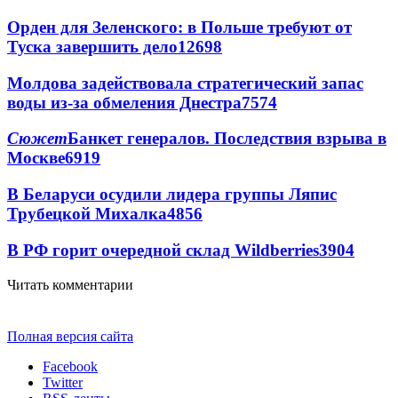
Орден для Зеленского: в Польше требуют от
Туска завершить дело
12698
Молдова задействовала стратегический запас
воды из-за обмеления Днестра
7574
Сюжет
Банкет генералов. Последствия взрыва в
Москве
6919
В Беларуси осудили лидера группы Ляпис
Трубецкой Михалка
4856
В РФ горит очередной склад Wildberries
3904
Читать комментарии
Полная версия сайта
Facebook
Twitter