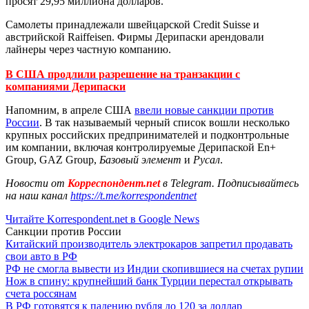
просят 29,95 миллиона долларов.
Самолеты принадлежали швейцарской Credit Suisse и
австрийской Raiffeisen. Фирмы Дерипаски арендовали
лайнеры через частную компанию.
В США продлили разрешение на транзакции с
компаниями Дерипаски
Напомним, в апреле США
ввели новые санкции против
России
. В так называемый черный список вошли несколько
крупных российских предпринимателей и подконтрольные
им компании, включая контролируемые Дерипаской En+
Group, GAZ Group,
Базовый элемент
и
Русал
.
Новости от
Корреспондент.net
в Telegram. Подписывайтесь
на наш канал
https://t.me/korrespondentnet
Читайте Korrespondent.net в Google News
Санкции против России
Китайский производитель электрокаров запретил продавать
свои авто в РФ
РФ не смогла вывести из Индии скопившиеся на счетах рупии
Нож в спину: крупнейший банк Турции перестал открывать
счета россянам
В РФ готовятся к падению рубля до 120 за доллар