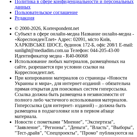
Политика в сфере конфиденциальности и персональных
данных
Пользовательское соглашение
Редакция
© 2000-2026, Korrespondent.net
Субъект в сфере онлайн-медиа Название онлайн-медиа -
«КореспонденТ.net» Адрес: 02091, місто Київ,
ХАРКІВСЬКЕ ШОСЕ, будинок 172-Б, офіс 208/1 E-mail:
sunlight@mediadim.com.ua
Телефон: 044-205-43-00
Идентификатор медиа - R40-06068
Использование любых материалов, размещённых на
сайте, разрешается при условии ссылки на
Корреспондент.net.
При копировании материалов со страницы «Новости
Украины и мира», для интернет-изданий – обязательна
прямая открытая для поисковых систем гиперссылка.
Ссылка должна быть размещена в независимости от
полного либо частичного использования материалов.
Гиперссылка (для интернет- изданий) – должна быть
размещена в подзаголовке или в первом абзаце
материала.
Новости с пометками "Мнение", "Экспертиза",
"Заявление", "Регионы", "Деньги", "Власть", "Выборы",
"Тест-драйв", "Спецпроекты", "Промо" публикуются на