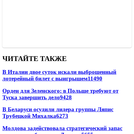
ЧИТАЙТЕ ТАКЖЕ
В Италии двое суток искали выброшенный
лотерейный билет с выигрышем
11490
Орден для Зеленского: в Польше требуют от
Туска завершить дело
9428
В Беларуси осудили лидера группы Ляпис
Трубецкой Михалка
6273
Молдова задействовала стратегический запас