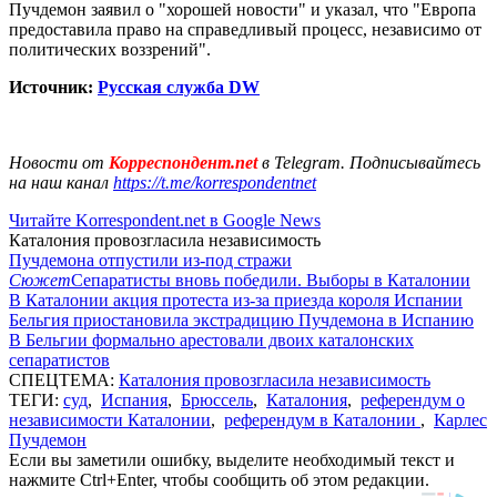
Пучдемон заявил о "хорошей новости" и указал, что "Европа
предоставила право на справедливый процесс, независимо от
политических воззрений".
Источник:
Русская служба DW
Новости от
Корреспондент.net
в Telegram. Подписывайтесь
на наш канал
https://t.me/korrespondentnet
Читайте Korrespondent.net в Google News
Каталония провозгласила независимость
Пучдемона отпустили из-под стражи
Сюжет
Сепаратисты вновь победили. Выборы в Каталонии
В Каталонии акция протеста из-за приезда короля Испании
Бельгия приостановила экстрадицию Пучдемона в Испанию
В Бельгии формально арестовали двоих каталонских
сепаратистов
СПЕЦТЕМА:
Каталония провозгласила независимость
ТЕГИ:
суд
,
Испания
,
Брюссель
,
Каталония
,
референдум о
независимости Каталонии
,
референдум в Каталонии
,
Карлес
Пучдемон
Если вы заметили ошибку, выделите необходимый текст и
нажмите Ctrl+Enter, чтобы сообщить об этом редакции.