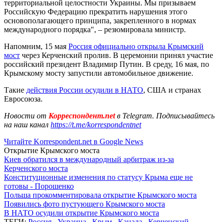
территориальной целостности Украины. Мы призываем
Российскую Федерацию прекратить нарушения этого
основополагающего принципа, закрепленного в нормах
международного порядка", – резюмировала министр.
Напомним, 15 мая
Россия официально открыла Крымский
мост
через Керченский пролив. В церемонии принял участие
российский президент Владимир Путин. В среду, 16 мая, по
Крымскому мосту запустили автомобильное движение.
Такие
действия России осудили в НАТО
, США и странах
Евросоюза.
Новости от
Корреспондент.net
в Telegram. Подписывайтесь
на наш канал
https://t.me/korrespondentnet
Читайте Korrespondent.net в Google News
Открытие Крымского моста
Киев обратился в международный арбитраж из-за
Керченского моста
Конституционные изменения по статусу Крыма еще не
готовы - Порошенко
Польша прокомментировала открытие Крымского моста
Появились фото пустующего Крымского моста
В НАТО осудили открытие Крымского моста
ТЕГИ:
Россия
,
Украина
,
Крым
,
Канада
,
Керченский