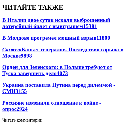
ЧИТАЙТЕ ТАКЖЕ
В Италии двое суток искали выброшенный
лотерейный билет с выигрышем
15381
В Молдове прогремел мощный взрыв
11800
Сюжет
Банкет генералов. Последствия взрыва в
Москве
9898
Орден для Зеленского: в Польше требуют от
Туска завершить дело
4073
Украина поставила Путина перед дилеммой -
СМИ
3155
Россияне изменили отношение к войне -
опрос
2924
Читать комментарии