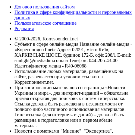
Договор пользования сайтом
Политика в сфере конфиденциальности и персональных
данных
Пользовательское соглашение
Редакция
© 2000-2026, Korrespondent.net
Субъект в сфере онлайн-медиа Название онлайн-медиа -
«КореспонденТ.net» Адрес: 02091, місто Київ,
ХАРКІВСЬКЕ ШОСЕ, будинок 172-Б, офіс 208/1 E-mail:
sunlight@mediadim.com.ua
Телефон: 044-205-43-00
Идентификатор медиа - R40-06068
Использование любых материалов, размещённых на
сайте, разрешается при условии ссылки на
Корреспондент.net.
При копировании материалов со страницы «Новости
Украины и мира», для интернет-изданий – обязательна
прямая открытая для поисковых систем гиперссылка.
Ссылка должна быть размещена в независимости от
полного либо частичного использования материалов.
Гиперссылка (для интернет- изданий) – должна быть
размещена в подзаголовке или в первом абзаце
материала.
Новости с пометками "Мнение", "Экспертиза",