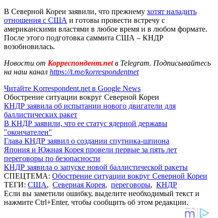
В Северной Кореи заявили, что прежнему
хотят наладить
отношения с США
и готовы провести встречу с
американскими властями в любое время и в любом формате.
После этого подготовка саммита США – КНДР
возобновилась.
Новости от
Корреспондент.net
в Telegram. Подписывайтесь
на наш канал
https://t.me/korrespondentnet
Читайте Korrespondent.net в Google News
Обострение ситуации вокруг Северной Кореи
КНДР заявила об испытании нового двигатели для
баллистических ракет
В КНДР заявили, что ее статус ядерной державы
"окончателен"
Глава КНДР заявил о создании спутника-шпиона
Япония и Южная Корея провели первые за пять лет
переговоры по безопасности
КНДР заявила о запуске новой баллистической ракеты
СПЕЦТЕМА:
Обострение ситуации вокруг Северной Кореи
ТЕГИ:
США
,
Северная Корея
,
переговоры
,
КНДР
Если вы заметили ошибку, выделите необходимый текст и
нажмите Ctrl+Enter, чтобы сообщить об этом редакции.