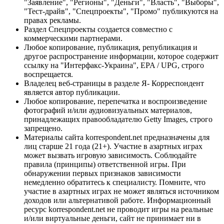
"Заявление", "Регионы", "Деньги", "Власть", "Выборы",
"Тест-драйв", "Спецпроекты", "Промо" публикуются на
правах рекламы.
Раздел Спецпроекты создается совместно с
коммерческими партнерами.
Любое копирование, публикация, републикация и
другое распространение информации, которое содержит
ссылку на "Интерфакс-Украина", EPA / UPG, строго
воспрещается.
Владелец веб-страницы в разделе Я- Корреспондент
является автор публикации.
Любое копирование, перепечатка и воспроизведение
фотографий и/или аудиовизуальных материалов,
принадлежащих правообладателю Getty Images, строго
запрещено.
Материалы сайта korrespondent.net предназначены для
лиц старше 21 года (21+). Участие в азартных играх
может вызвать игровую зависимость. Соблюдайте
правила (принципы) ответственной игры. При
обнаружении первых признаков зависимости
немедленно обратитесь к специалисту. Помните, что
участие в азартных играх не может являться источником
доходов или альтернативой работе. Информационный
ресурс korrespondent.net не проводит игры на реальные
и/или виртуальные деньги, сайт не принимает ни в