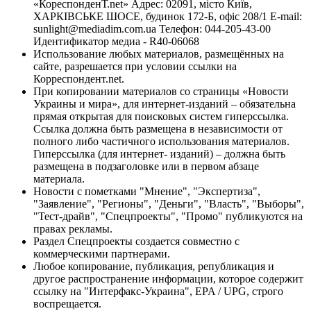
«КореспонденТ.net» Адрес: 02091, місто Київ,
ХАРКІВСЬКЕ ШОСЕ, будинок 172-Б, офіс 208/1 E-mail:
sunlight@mediadim.com.ua
Телефон: 044-205-43-00
Идентификатор медиа - R40-06068
Использование любых материалов, размещённых на
сайте, разрешается при условии ссылки на
Корреспондент.net.
При копировании материалов со страницы «Новости
Украины и мира», для интернет-изданий – обязательна
прямая открытая для поисковых систем гиперссылка.
Ссылка должна быть размещена в независимости от
полного либо частичного использования материалов.
Гиперссылка (для интернет- изданий) – должна быть
размещена в подзаголовке или в первом абзаце
материала.
Новости с пометками "Мнение", "Экспертиза",
"Заявление", "Регионы", "Деньги", "Власть", "Выборы",
"Тест-драйв", "Спецпроекты", "Промо" публикуются на
правах рекламы.
Раздел Спецпроекты создается совместно с
коммерческими партнерами.
Любое копирование, публикация, републикация и
другое распространение информации, которое содержит
ссылку на "Интерфакс-Украина", EPA / UPG, строго
воспрещается.