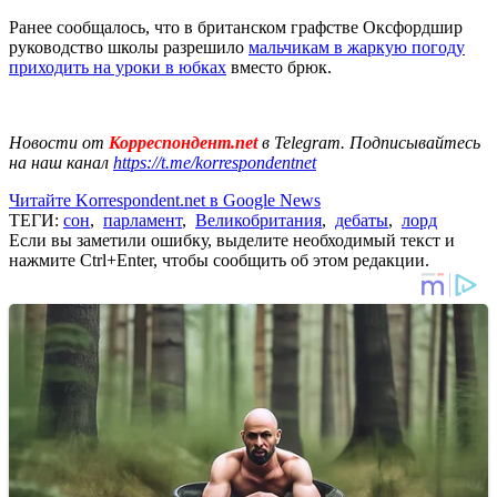
Ранее сообщалось, что в британском графстве Оксфордшир
руководство школы разрешило
мальчикам в жаркую погоду
приходить на уроки в юбках
вместо брюк.
Новости от
Корреспондент.net
в Telegram. Подписывайтесь
на наш канал
https://t.me/korrespondentnet
Читайте Korrespondent.net в Google News
ТЕГИ:
сон
,
парламент
,
Великобритания
,
дебаты
,
лорд
Если вы заметили ошибку, выделите необходимый текст и
нажмите Ctrl+Enter, чтобы сообщить об этом редакции.