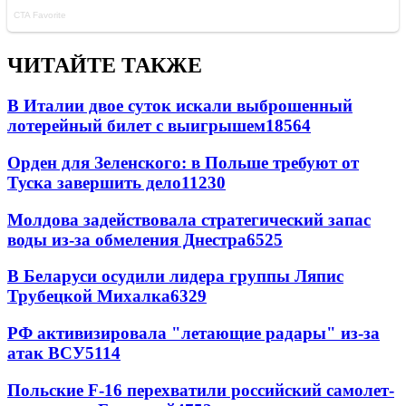
ЧИТАЙТЕ ТАКЖЕ
В Италии двое суток искали выброшенный
лотерейный билет с выигрышем
18564
Орден для Зеленского: в Польше требуют от
Туска завершить дело
11230
Молдова задействовала стратегический запас
воды из-за обмеления Днестра
6525
В Беларуси осудили лидера группы Ляпис
Трубецкой Михалка
6329
РФ активизировала "летающие радары" из-за
атак ВСУ
5114
Польские F-16 перехватили российский самолет-