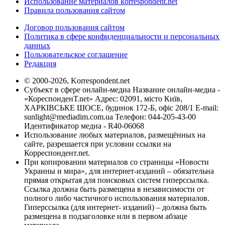
Использование материалов korrespondent.net
Правила пользования сайтом
Договор пользования сайтом
Политика в сфере конфиденциальности и персональных
данных
Пользовательское соглашение
Редакция
© 2000-2026, Korrespondent.net
Субъект в сфере онлайн-медиа Название онлайн-медиа -
«КореспонденТ.net» Адрес: 02091, місто Київ,
ХАРКІВСЬКЕ ШОСЕ, будинок 172-Б, офіс 208/1 E-mail:
sunlight@mediadim.com.ua
Телефон: 044-205-43-00
Идентификатор медиа - R40-06068
Использование любых материалов, размещённых на
сайте, разрешается при условии ссылки на
Корреспондент.net.
При копировании материалов со страницы «Новости
Украины и мира», для интернет-изданий – обязательна
прямая открытая для поисковых систем гиперссылка.
Ссылка должна быть размещена в независимости от
полного либо частичного использования материалов.
Гиперссылка (для интернет- изданий) – должна быть
размещена в подзаголовке или в первом абзаце