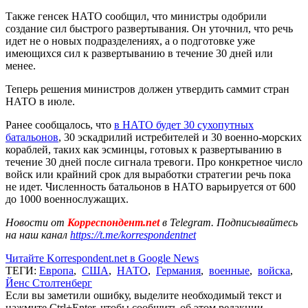
Также генсек НАТО сообщил, что министры одобрили
создание сил быстрого развертывания. Он уточнил, что речь
идет не о новых подразделениях, а о подготовке уже
имеющихся сил к развертыванию в течение 30 дней или
менее.
Теперь решения министров должен утвердить саммит стран
НАТО в июле.
Ранее сообщалось, что
в НАТО будет 30 сухопутных
батальонов
, 30 эскадрилий истребителей и 30 военно-морских
кораблей, таких как эсминцы, готовых к развертыванию в
течение 30 дней после сигнала тревоги. Про конкретное число
войск или крайний срок для выработки стратегии речь пока
не идет. Численность батальонов в НАТО варьируется от 600
до 1000 военнослужащих.
Новости от
Корреспондент.net
в Telegram. Подписывайтесь
на наш канал
https://t.me/korrespondentnet
Читайте Korrespondent.net в Google News
ТЕГИ:
Европа
,
США
,
НАТО
,
Германия
,
военные
,
войска
,
Йенс Столтенберг
Если вы заметили ошибку, выделите необходимый текст и
нажмите Ctrl+Enter, чтобы сообщить об этом редакции.