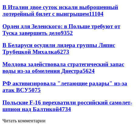
В Италии двое суток искали выброшенный
лотерейный билет с выигрышем
11104
Орден для Зеленского: в Польше требуют от
Туска завершить дело
9352
В Беларуси осудили лидера группы Ляпис
Трубецкой Михалка
6273
Молдова задействовала стратегический запас
воды из-за обмеления Днестра
5624
РФ активизировала "летающие радары" из-за
атак ВСУ
5075
Польские F-16 перехватили российский самолет-
шпион над Балтикой
4734
Читать комментарии