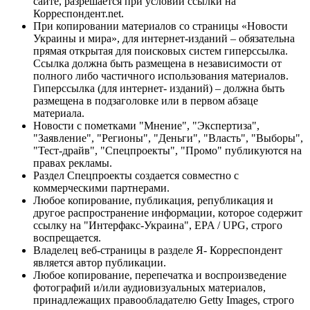
сайте, разрешается при условии ссылки на
Корреспондент.net.
При копировании материалов со страницы «Новости
Украины и мира», для интернет-изданий – обязательна
прямая открытая для поисковых систем гиперссылка.
Ссылка должна быть размещена в независимости от
полного либо частичного использования материалов.
Гиперссылка (для интернет- изданий) – должна быть
размещена в подзаголовке или в первом абзаце
материала.
Новости с пометками "Мнение", "Экспертиза",
"Заявление", "Регионы", "Деньги", "Власть", "Выборы",
"Тест-драйв", "Спецпроекты", "Промо" публикуются на
правах рекламы.
Раздел Спецпроекты создается совместно с
коммерческими партнерами.
Любое копирование, публикация, републикация и
другое распространение информации, которое содержит
ссылку на "Интерфакс-Украина", EPA / UPG, строго
воспрещается.
Владелец веб-страницы в разделе Я- Корреспондент
является автор публикации.
Любое копирование, перепечатка и воспроизведение
фотографий и/или аудиовизуальных материалов,
принадлежащих правообладателю Getty Images, строго