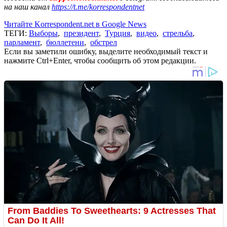
на наш канал
https://t.me/korrespondentnet
Читайте Korrespondent.net в Google News
ТЕГИ:
Выборы
,
президент
,
Турция
,
видео
,
стрельба
,
парламент
,
бюллетени
,
обстрел
Если вы заметили ошибку, выделите необходимый текст и
нажмите Ctrl+Enter, чтобы сообщить об этом редакции.