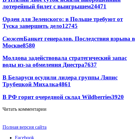
лотерейный билет с выигрышем
24471
Орден для Зеленского: в Польше требуют от
Туска завершить дело
12745
Сюжет
Банкет генералов. Последствия взрыва в
Москве
8580
Молдова задействовала стратегический запас
воды из-за обмеления Днестра
7637
В Беларуси осудили лидера группы Ляпис
Трубецкой Михалка
4861
В РФ горит очередной склад Wildberries
3920
Читать комментарии
Полная версия сайта
Facebook