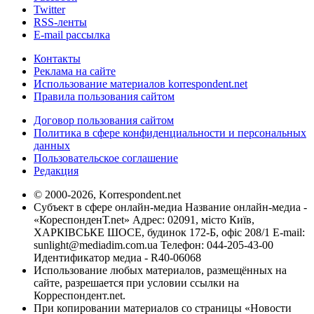
Twitter
RSS-ленты
E-mail рассылка
Контакты
Реклама на сайте
Использование материалов korrespondent.net
Правила пользования сайтом
Договор пользования сайтом
Политика в сфере конфиденциальности и персональных
данных
Пользовательское соглашение
Редакция
© 2000-2026, Korrespondent.net
Субъект в сфере онлайн-медиа Название онлайн-медиа -
«КореспонденТ.net» Адрес: 02091, місто Київ,
ХАРКІВСЬКЕ ШОСЕ, будинок 172-Б, офіс 208/1 E-mail:
sunlight@mediadim.com.ua
Телефон: 044-205-43-00
Идентификатор медиа - R40-06068
Использование любых материалов, размещённых на
сайте, разрешается при условии ссылки на
Корреспондент.net.
При копировании материалов со страницы «Новости