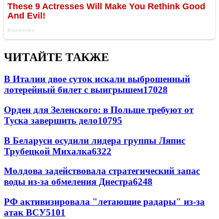
ЧИТАЙТЕ ТАКЖЕ
В Италии двое суток искали выброшенный
лотерейный билет с выигрышем
17028
Орден для Зеленского: в Польше требуют от
Туска завершить дело
10795
В Беларуси осудили лидера группы Ляпис
Трубецкой Михалка
6322
Молдова задействовала стратегический запас
воды из-за обмеления Днестра
6248
РФ активизировала "летающие радары" из-за
атак ВСУ
5101