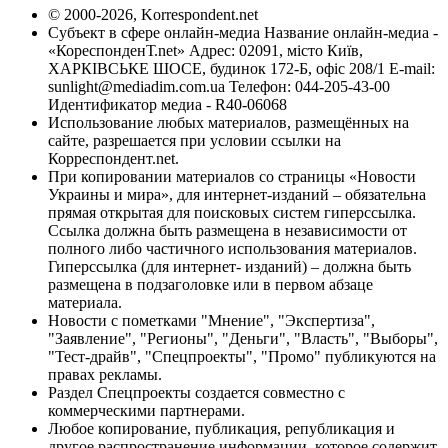
© 2000-2026, Korrespondent.net
Субъект в сфере онлайн-медиа Название онлайн-медиа -
«КореспонденТ.net» Адрес: 02091, місто Київ,
ХАРКІВСЬКЕ ШОСЕ, будинок 172-Б, офіс 208/1 E-mail:
sunlight@mediadim.com.ua
Телефон: 044-205-43-00
Идентификатор медиа - R40-06068
Использование любых материалов, размещённых на
сайте, разрешается при условии ссылки на
Корреспондент.net.
При копировании материалов со страницы «Новости
Украины и мира», для интернет-изданий – обязательна
прямая открытая для поисковых систем гиперссылка.
Ссылка должна быть размещена в независимости от
полного либо частичного использования материалов.
Гиперссылка (для интернет- изданий) – должна быть
размещена в подзаголовке или в первом абзаце
материала.
Новости с пометками "Мнение", "Экспертиза",
"Заявление", "Регионы", "Деньги", "Власть", "Выборы",
"Тест-драйв", "Спецпроекты", "Промо" публикуются на
правах рекламы.
Раздел Спецпроекты создается совместно с
коммерческими партнерами.
Любое копирование, публикация, републикация и
другое распространение информации, которое содержит