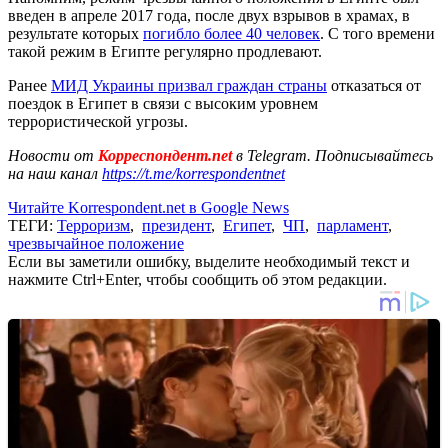
введен в апреле 2017 года, после двух взрывов в храмах, в
результате которых
погибло более 40 человек
. С того времени
такой режим в Египте регулярно продлевают.
Ранее
МИД Украины призвал граждан страны
отказаться от
поездок в Египет в связи с высоким уровнем
террористической угрозы.
Новости от
Корреспондент.net
в Telegram. Подписывайтесь
на наш канал
https://t.me/korrespondentnet
Читайте Korrespondent.net в Google News
ТЕГИ:
Терроризм
,
президент
,
Египет
,
ЧП
,
парламент
,
чрезвычайное положение
Если вы заметили ошибку, выделите необходимый текст и
нажмите Ctrl+Enter, чтобы сообщить об этом редакции.