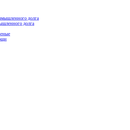
мышленного долга
неные
мощи