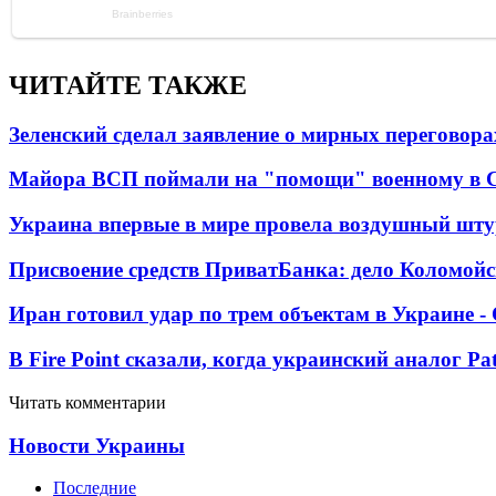
ЧИТАЙТЕ ТАКЖЕ
Зеленский сделал заявление о мирных переговора
Майора ВСП поймали на "помощи" военному в
Украина впервые в мире провела воздушный шту
Присвоение средств ПриватБанка: дело Коломойс
Иран готовил удар по трем объектам в Украине 
В Fire Point сказали, когда украинский аналог Pa
Читать комментарии
Новости Украины
Последние