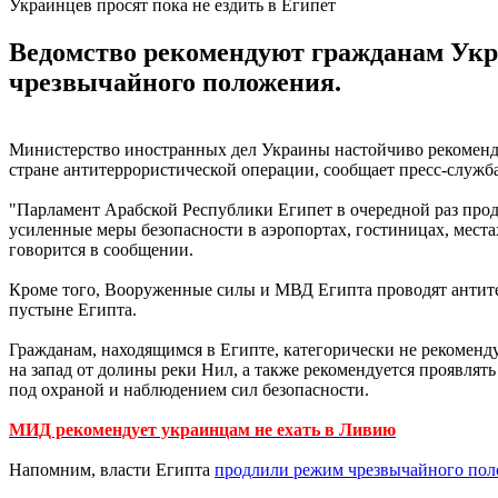
Украинцев просят пока не ездить в Египет
Ведомство рекомендуют гражданам Украи
чрезвычайного положения.
Министерство иностранных дел Украины настойчиво рекоменду
стране антитеррористической операции, сообщает пресс-служба
"Парламент Арабской Республики Египет в очередной раз прод
усиленные меры безопасности в аэропортах, гостиницах, мест
говорится в сообщении.
Кроме того, Вооруженные силы и МВД Египта проводят анти
пустыне Египта.
Гражданам, находящимся в Египте, категорически не рекоменду
на запад от долины реки Нил, а также рекомендуется проявлят
под охраной и наблюдением сил безопасности.
МИД рекомендует украинцам не ехать в Ливию
Напомним, власти Египта
продлили режим чрезвычайного пол