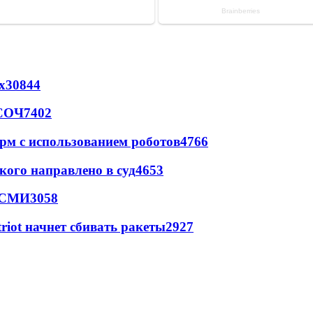
х
30844
 СОЧ
7402
рм с использованием роботов
4766
кого направлено в суд
4653
- СМИ
3058
triot начнет сбивать ракеты
2927