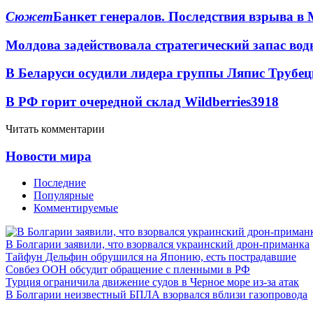
Сюжет
Банкет генералов. Последствия взрыва в 
Молдова задействовала стратегический запас вод
В Беларуси осудили лидера группы Ляпис Трубе
В РФ горит очередной склад Wildberries
3918
Читать комментарии
Новости мира
Последние
Популярные
Комментируемые
В Болгарии заявили, что взорвался украинский дрон-приманка
Тайфун Дельфин обрушился на Японию, есть пострадавшие
Совбез ООН обсудит обращение с пленными в РФ
Турция ограничила движение судов в Черное море из-за атак
В Болгарии неизвестный БПЛА взорвался вблизи газопровода