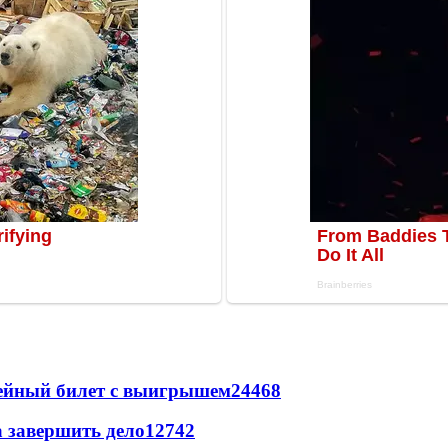
рейный билет с выигрышем
24468
а завершить дело
12742