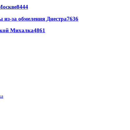
Москве
8444
ы из-за обмеления Днестра
7636
цкой Михалка
4861