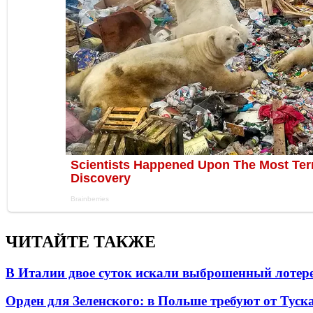
ЧИТАЙТЕ ТАКЖЕ
В Италии двое суток искали выброшенный лоте
Орден для Зеленского: в Польше требуют от Туск