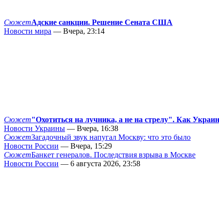
Сюжет
Адские санкции. Решение Сената США
Новости мира
— Вчера, 23:14
Сюжет
"Охотиться на лучника, а не на стрелу". Как Украи
Новости Украины
— Вчера, 16:38
Сюжет
Загадочный звук напугал Москву: что это было
Новости России
— Вчера, 15:29
Сюжет
Банкет генералов. Последствия взрыва в Москве
Новости России
— 6 августа 2026, 23:58