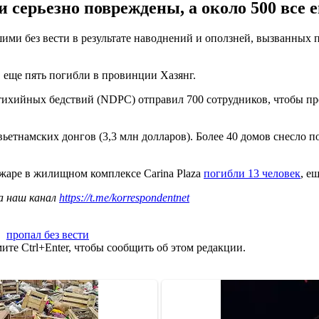
и серьезно повреждены, а около 500 все 
шими без вести в результате наводнений и оползней, вызванных
 еще пять погибли в провинции Хазянг.
тихийных бедствий (NDPC) отправил 700 сотрудников, чтобы пр
етнамских донгов (3,3 млн долларов). Более 40 домов снесло по
жаре в жилищном комплексе Carina Plaza
погибли 13 человек
, е
а наш канал
https://t.me/korrespondentnet
,
пропал без вести
те Ctrl+Enter, чтобы сообщить об этом редакции.