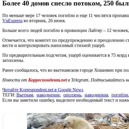
Более 40 домов снесло потоком, 250 был
По меньше мере 17 человек погибли и еще 11 числятся пропав
VnExpress
во вторник, 26 июня.
Больше всего людей погибло в провинции Лайтяу – 12 человек,
Отмечается, что комитет по предупреждению и преодолению с
вести и контролировать наносимый стихией ущерб.
По предварительным подсчетам, ущерб оценивается в 75 млрд вь
затоплены.
Ранее сообщалось, что во вьетнамском городе Хошимин при по
Новости от
Корреспондент.net
в Telegram. Подписывайтесь н
Читайте Korrespondent.net в Google News
ТЕГИ:
Вьетнам
,
наводнение
,
оползень
,
наводнения
,
погибли
Если вы заметили ошибку, выделите необходимый текст и нажми