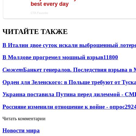
ЧИТАЙТЕ ТАКЖЕ
В Италии двое суток искали выброшенный лоте
В Молдове прогремел мощный взрыв
11800
Сюжет
Банкет генералов. Последствия взрыва в 
Орден для Зеленского: в Польше требуют от Туск
Украина поставила Путина перед дилеммой - СМ
Россияне изменили отношение к войне - опрос
292
Читать комментарии
Новости мира