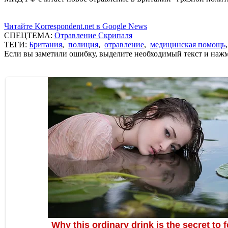
Читайте Korrespondent.net в Google News
СПЕЦТЕМА:
Отравление Скрипаля
ТЕГИ:
Британия
,
полиция
,
отравление
,
медицинская помощь
Если вы заметили ошибку, выделите необходимый текст и нажми