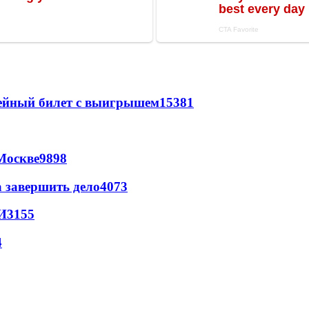
рейный билет с выигрышем
15381
Москве
9898
а завершить дело
4073
И
3155
4