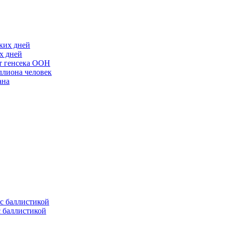
х дней
ст генсека ООН
ллиона человек
ана
с баллистикой