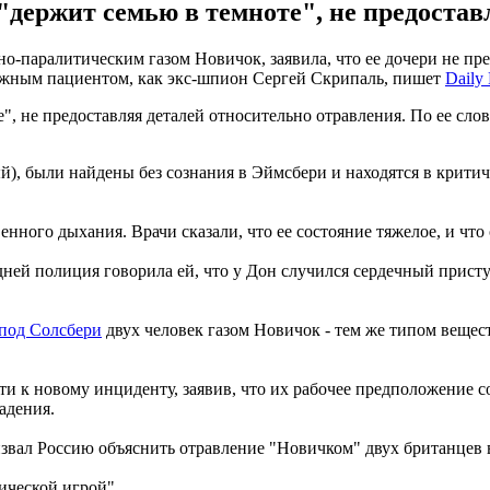
"держит семью в темноте", не предостав
о-паралитическим газом Новичок, заявила, что ее дочери не пр
важным пациентом, как экс-шпион Сергей Скрипаль, пишет
Daily 
", не предоставляя деталей относительно отравления. По ее сло
й), были найдены без сознания в Эймсбери и находятся в крити
нного дыхания. Врачи сказали, что ее состояние тяжелое, и что
ней полиция говорила ей, что у Дон случился сердечный приступ
 под Солсбери
двух человек газом Новичок - тем же типом вещес
и к новому инциденту, заявив, что их рабочее предположение с
адения.
вал Россию объяснить отравление "Новичком" двух британцев 
ической игрой".