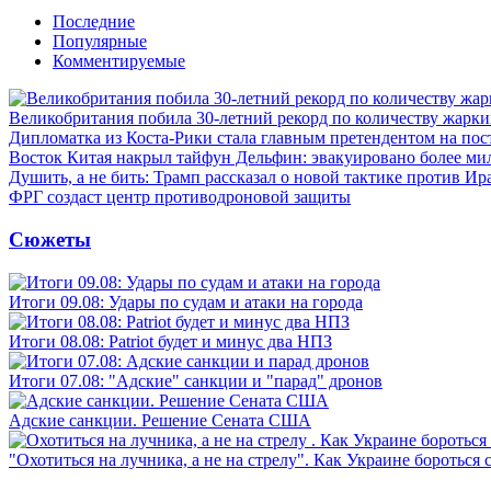
Последние
Популярные
Комментируемые
Великобритания побила 30-летний рекорд по количеству жарки
Дипломатка из Коста-Рики стала главным претендентом на по
Восток Китая накрыл тайфун Дельфин: эвакуировано более ми
Душить, а не бить: Трамп рассказал о новой тактике против Ир
ФРГ создаст центр противодроновой защиты
Сюжеты
Итоги 09.08: Удары по судам и атаки на города
Итоги 08.08: Patriot будет и минус два НПЗ
Итоги 07.08: "Адские" санкции и "парад" дронов
Адские санкции. Решение Сената США
"Охотиться на лучника, а не на стрелу". Как Украине бороться 