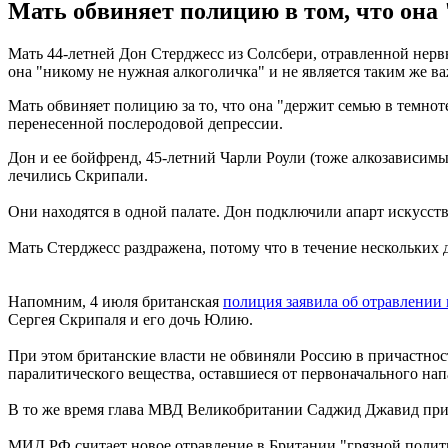
Мать обвиняет полицию в том, что она 
Мать 44-летней Дон Стерджесс из Солсбери, отравленной нервн
она "никому не нужная алкоголичка" и не является таким же 
Мать обвиняет полицию за то, что она "держит семью в темноте
перенесенной послеродовой депрессии.
Дон и ее бойфренд, 45-летний Чарли Роули (тоже алкозависимы
лечились Скрипали.
Они находятся в одной палате. Дон подключили апарт искусстве
Мать Стерджесс раздражена, потому что в течение нескольких д
Напомним, 4 июля британская
полиция заявила об отравлении
Сергея Скрипаля и его дочь Юлию.
При этом британские власти не обвиняли Россию в причастност
паралитического вещества, оставшиеся от первоначального нап
В то же время глава МВД Великобритании Саджид Джавид приз
МИД РФ считает новое отравление в Британии "грязной полит