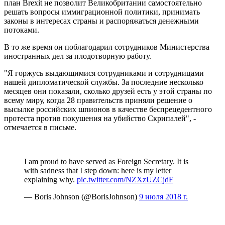
план Brexit не позволит Великобритании самостоятельно
решать вопросы иммиграционной политики, принимать
законы в интересах страны и распоряжаться денежными
потоками.
В то же время он поблагодарил сотрудников Министерства
иностранных дел за плодотворную работу.
"Я горжусь выдающимися сотрудниками и сотрудницами
нашей дипломатической службы. За последние несколько
месяцев они показали, сколько друзей есть у этой страны по
всему миру, когда 28 правительств приняли решение о
высылке российских шпионов в качестве беспрецедентного
протеста против покушения на убийство Скрипалей", -
отмечается в письме.
I am proud to have served as Foreign Secretary. It is
with sadness that I step down: here is my letter
explaining why.
pic.twitter.com/NZXzUZCjdF
— Boris Johnson (@BorisJohnson)
9 июля 2018 г.