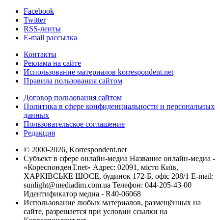
Facebook
Twitter
RSS-ленты
E-mail рассылка
Контакты
Реклама на сайте
Использование материалов korrespondent.net
Правила пользования сайтом
Договор пользования сайтом
Политика в сфере конфиденциальности и персональных
данных
Пользовательское соглашение
Редакция
© 2000-2026, Korrespondent.net
Субъект в сфере онлайн-медиа Название онлайн-медиа -
«КореспонденТ.net» Адрес: 02091, місто Київ,
ХАРКІВСЬКЕ ШОСЕ, будинок 172-Б, офіс 208/1 E-mail:
sunlight@mediadim.com.ua
Телефон: 044-205-43-00
Идентификатор медиа - R40-06068
Использование любых материалов, размещённых на
сайте, разрешается при условии ссылки на