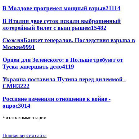
В Молдове прогремел мощный взрыв
21114
В Италии двое суток искали выброшенный
лотерейный билет с выигрышем
15482
Сюжет
Банкет генералов. Последствия взрыва в
Москве
9991
Орден для Зеленского: в Польше требуют от
Туска завершить дело
4119
Украина поставила Путина перед дилеммой -
СМИ
3222
Россияне изменили отношение к войне -
опрос
3014
Читать комментарии
Полная версия сайта